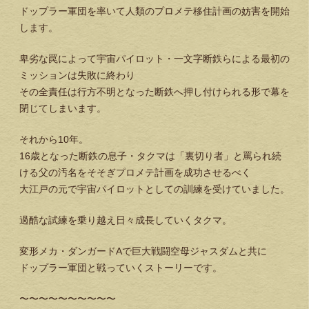
ドップラー軍団を率いて人類のプロメテ移住計画の妨害を開始
します。
卑劣な罠によって宇宙パイロット・一文字断鉄らによる最初の
ミッションは失敗に終わり
その全責任は行方不明となった断鉄へ押し付けられる形で幕を
閉じてしまいます。
それから10年。
16歳となった断鉄の息子・タクマは「裏切り者」と罵られ続
ける父の汚名をそそぎプロメテ計画を成功させるべく
大江戸の元で宇宙パイロットとしての訓練を受けていました。
過酷な試練を乗り越え日々成長していくタクマ。
変形メカ・ダンガードAで巨大戦闘空母ジャスダムと共に
ドップラー軍団と戦っていくストーリーです。
〜〜〜〜〜〜〜〜〜〜