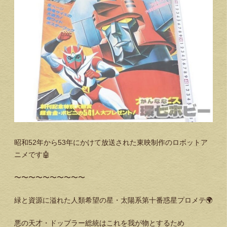
昭和52年から53年にかけて放送された東映制作のロボットア
ニメです🤖
〜〜〜〜〜〜〜〜〜〜
緑と資源に溢れた人類希望の星・太陽系第十番惑星プロメテ🌍
悪の天才・ドップラー総統はこれを我が物とするため