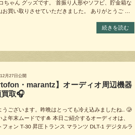
ポコちゃん グッズです。 首振り人形やソフビ、貯金箱な
山お買い取りさせていただきました。 ありがとうご …
続きを読む
年12月27日
公開
rtofon・marantz】オーディオ周辺機器
買取🎧
ようございます。昨晩はとっても冷え込みましたね.. 🥲
いよ年末ムードです🎍 本日ご紹介するオーディオは、
フォン T-30 昇圧トランス マランツ DLT-1 デジタルラ