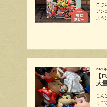
ござ
アン
よう
2021
【F
大量
こん
うご