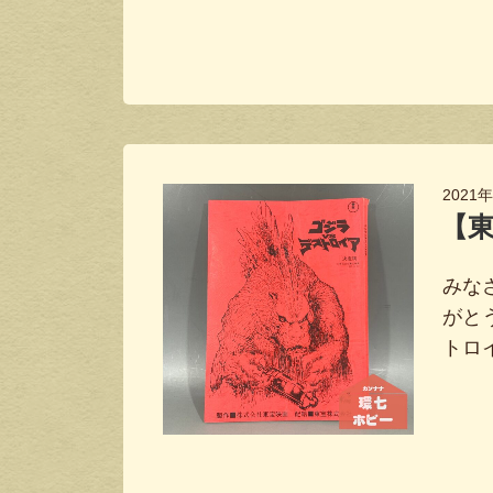
2021
【東
みな
がと
トロ