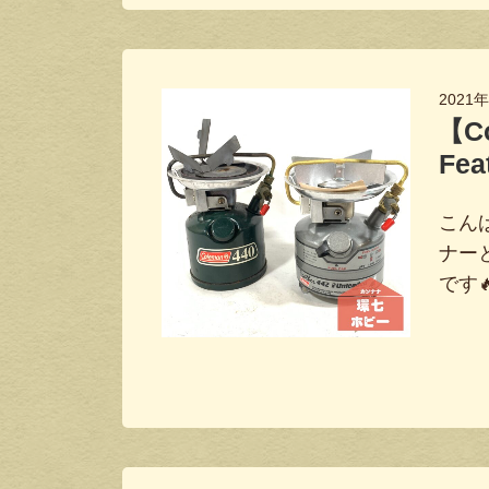
2021
【Co
Fea
こんば
ナーと、
です