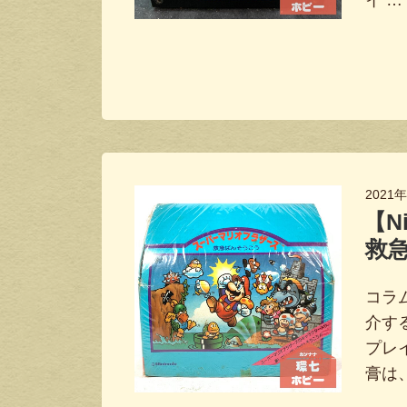
イ …
2021
【N
救
コラ
介す
プレ
膏は