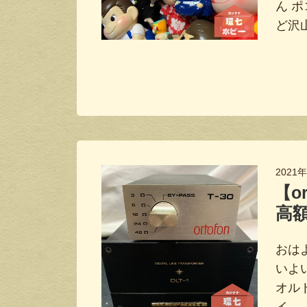
ん 
ど沢
2021
【o
高額
おは
いよ
オルト