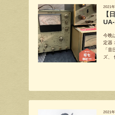
2021
【
UA-
今晩
定器
「音
ズ、
2021