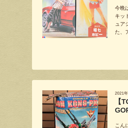
今晩
キット
ュア
た、
2021
【T
GOR
こん