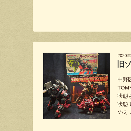
2020
旧
中野
TO
状態
状態
のミ 