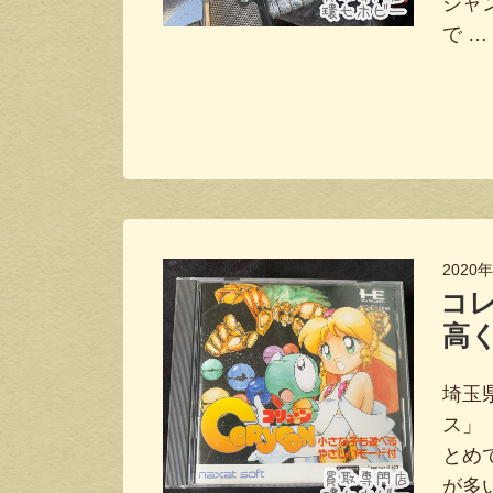
ジャ
で …
2020
コ
高
埼玉
ス」
とめ
が多