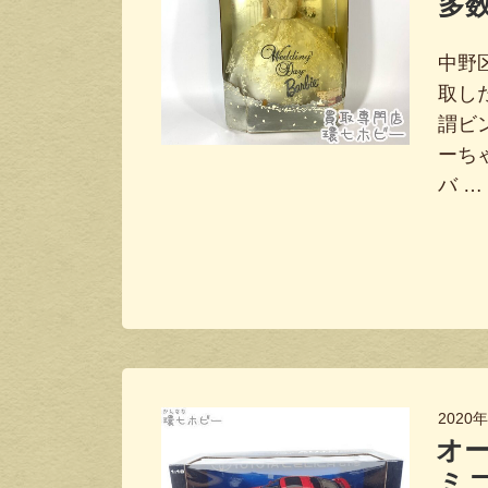
多
中野
取し
謂ビ
ーち
バ …
2020
オ
ミ