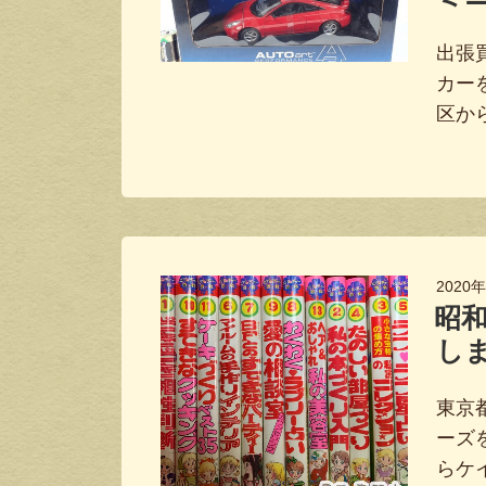
出張
カー
区か
2020
昭
し
東京
ーズ
らケ