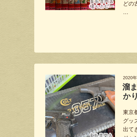
どの
…
2020
溜
か
東京
グッ
出て