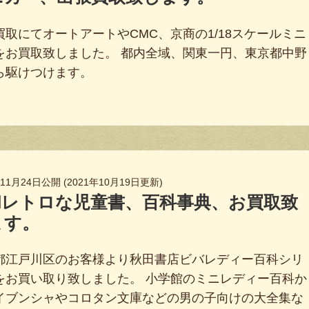
買取にてオートアートやCMC、京商の1/18スケールミニ
をお買取致しました。 都内全域、関東一円、東京都中野
ら駆けつけます。
年11月24日
公開 (
2021年10月19日
更新)
和レトロな児童書、百科事典、お買取致
ます。
都江戸川区のお客様より秋田書店ビバレディー百科シリ
をお買い取り致しました。 小学館のミニレディー百科か
イブンシャやコロタン文庫などの男の子向けの大全集な