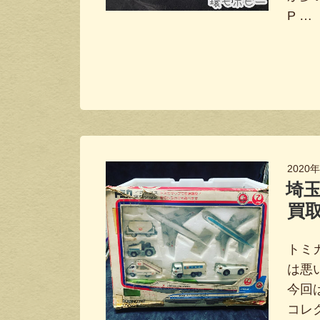
P …
2020
埼
買
トミ
は悪
今回
コレ