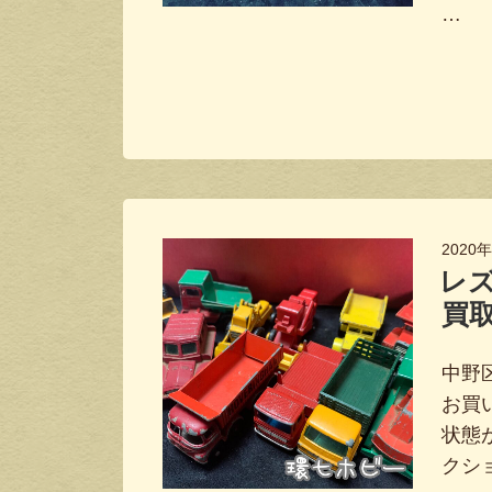
…
2020
レ
買
中野区
お買
状態
クシ