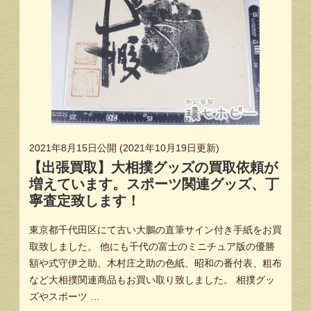
2021年8月15日
公開 (
2021年10月19日
更新)
【出張買取】大相撲グッズの買取依頼が
増えています。スポーツ関連グッズ、丁
寧査定致します！
東京都千代田区にて古い大鵬の直筆サイン付き手紙をお買
取致しました。 他にも千代の富士のミニチュア版の優勝
額や式守伊之助、木村庄之助の色紙、昭和の番付表、粗布
など大相撲関連商品もお買い取り致しました。 相撲グッ
ズやスポーツ …