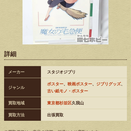
詳細
メーカー
スタジオジブリ
ポスター
、
映画ポスター
、
ジブリグッズ
、
ジャンル
古い紙モノ・ポスター
買取地域
東京都杉並区
久我山
買取方法
出張買取