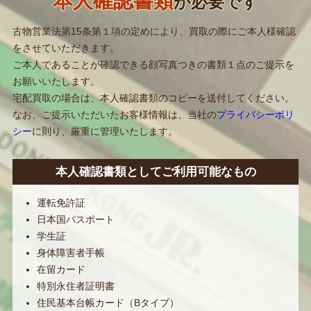
本人確認書類
が必要です
古物営業法第15条第１項の定めにより、買取の際にご本人様確認
をさせていただきます。
ご本人であることが確認できる顔写真つきの書類１点のご提示を
お願いいたします。
宅配買取の場合は、本人確認書類のコピーを送付してください。
なお、ご提示いただいたお客様情報は、当社の
プライバシーポリ
シー
に則り、厳重に管理いたします。
本人確認書類としてご利用可能なもの
運転免許証
日本国パスポート
学生証
身体障害者手帳
在留カード
特別永住者証明書
住民基本台帳カード（Bタイプ）