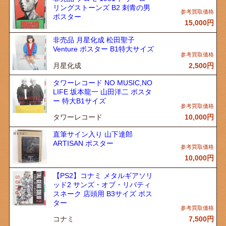
リングストーンズ B2 刺青の男
ポスター
15,000
円
非売品 月星化成 松田聖子
Venture ポスター B1特大サイズ
月星化成
2,500
円
タワーレコード NO MUSIC,NO
LIFE 坂本龍一 山田洋二 ポスタ
ー 特大B1サイズ
タワーレコード
10,000
円
直筆サイン入り 山下達郎
ARTISAN ポスター
10,000
円
【PS2】コナミ メタルギアソリ
ッド2 サンズ・オブ・リバティ
スネーク 店頭用 B3サイズ ポス
ター
コナミ
7,500
円