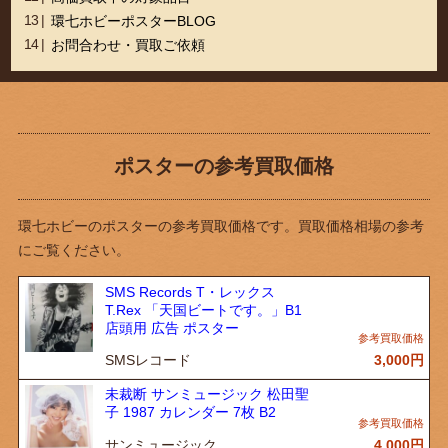
環七ホビーポスターBLOG
お問合わせ・買取ご依頼
ポスターの参考買取価格
環七ホビーのポスターの参考買取価格です。買取価格相場の参考
にご覧ください。
SMS Records T・レックス
T.Rex 「天国ビートです。」B1
店頭用 広告 ポスター
SMSレコード
3,000
円
未裁断 サンミュージック 松田聖
子 1987 カレンダー 7枚 B2
サンミュージック
4,000
円