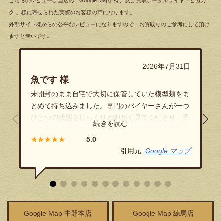
こちらのレビューは当店の「Google Map」様、及び買取ポータルサイト「ヒカカ
ク!」様に寄せられた実際のお客様の声になります。
外部サイト様からの公平なレビューになりますので、お買取りのご参考にして頂け
ますと幸いです。
2026年7月31日
魚です 様
未開封のまま自宅で大切に保管していた模型類をま
とめて持ち込みました。専門のバイヤーさんが一つ
ひとつの状態をじっくりと細かく見てくださり、現
在の市場の相場に合わせた非常に納得のいく高評価
★★★★★
をつけていただきました！隠し立てのない透明性の
引用元:
Google マップ
高い丁寧なご対応に、終始安心してお任せすること
ができました。
Google Map 中野本店
Google Map 練馬店