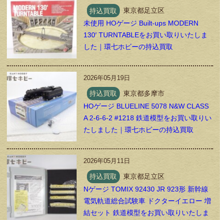
持込買取
東京都足立区
未使用 HOゲージ Built-ups MODERN
130′ TURNTABLEをお買い取りいたしま
した｜環七ホビーの持込買取
2026年05月19日
持込買取
東京都多摩市
HOゲージ BLUELINE 5078 N&W CLASS
A 2-6-6-2 #1218 鉄道模型をお買い取りい
たしました｜環七ホビーの持込買取
2026年05月11日
持込買取
東京都足立区
Nゲージ TOMIX 92430 JR 923形 新幹線
電気軌道総合試験車 ドクターイエロー 増
結セット 鉄道模型をお買い取りいたしま