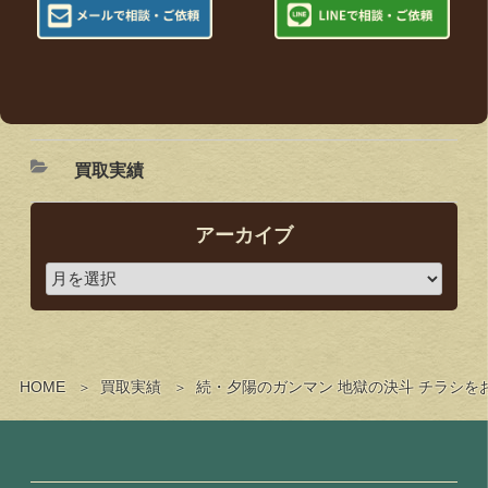
買取実績
アーカイブ
HOME
買取実績
続・夕陽のガンマン 地獄の決斗 チラシ