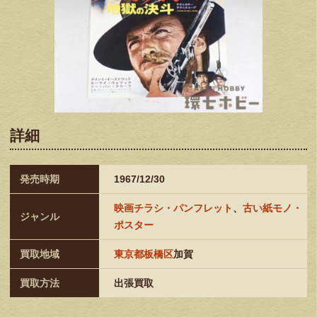
詳細
発売時期
1967/12/30
映画チラシ・パンフレット
、
古い紙モノ・
ジャンル
ポスター
買取地域
東京都板橋区
加賀
買取方法
出張買取