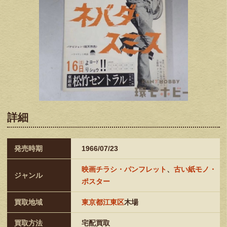
詳細
発売時期
1966/07/23
映画チラシ・パンフレット
、
古い紙モノ・
ジャンル
ポスター
買取地域
東京都江東区
木場
買取方法
宅配買取