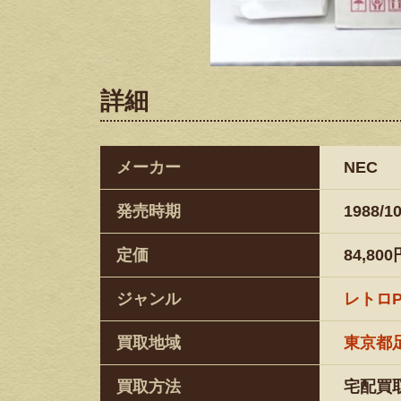
詳細
メーカー
NEC
発売時期
1988/1
定価
84,800
ジャンル
レトロ
買取地域
東京都
買取方法
宅配買