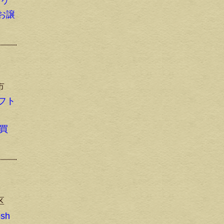
トゲ
お譲
市
ソフト
で買
区
sh