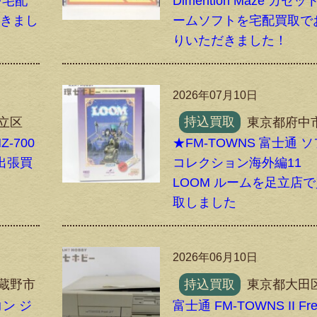
2を宅配
Dimention Maze カセッ
だきまし
ームソフトを宅配買取で
りいただきました！
2026年07月10日
立区
持込買取
東京都府中
-700
★FM-TOWNS 富士通 
出張買
コレクション海外編11
LOOM ルームを足立店
取しました
2026年06月10日
蔵野市
持込買取
東京都大田
コン ジ
富士通 FM-TOWNS II Fre