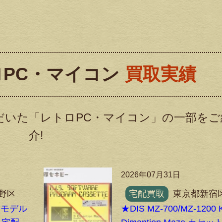
PC・マイコン
買取実績
だいた「レトロPC・マイコン」の一部をご
介!
2026年07月31日
野区
宅配買取
東京都新宿
 モデル
★DIS MZ-700/MZ-1200 