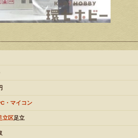
0
円
PC・マイコン
足立区
足立
取