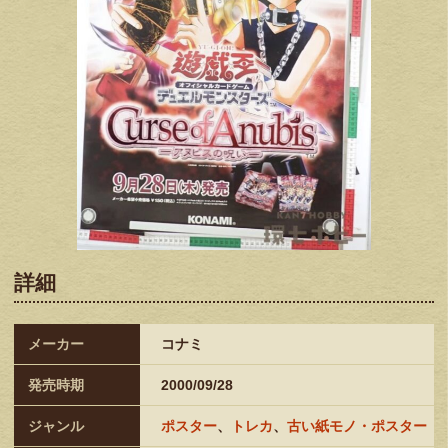
詳細
メーカー
コナミ
発売時期
2000/09/28
ジャンル
ポスター
、
トレカ
、
古い紙モノ・ポスター