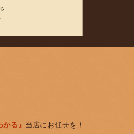
OG
れ
わかる』
当店にお任せを！