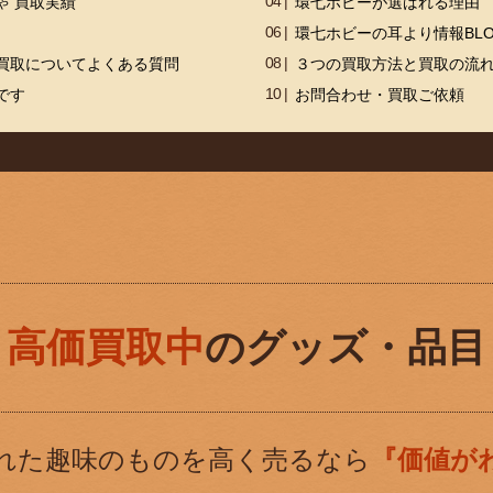
ゃ 買取実績
環七ホビーが選ばれる理由
環七ホビーの耳より情報BL
買取についてよくある質問
３つの買取方法と買取の流
です
お問合わせ・買取ご依頼
高価買取中
のグッズ・品目
れた趣味のものを高く売るなら
『価値が