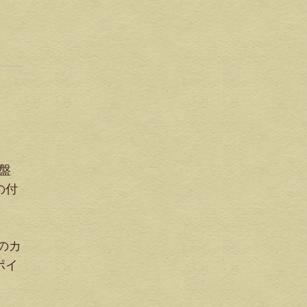
盤
の付
のカ
ポイ