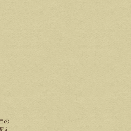
作目の
変え