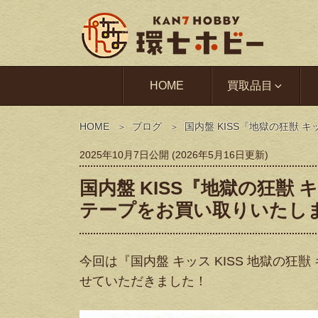
HOME
買取品目
HOME
ブログ
国内盤 KISS『地獄の狂獣
2025年10月7日
公開 (
2026年5月16日
更新)
国内盤 KISS『地獄の狂獣
テープをお買い取りいたし
今回は『国内盤 キッス KISS 地獄の狂
せていただきました！