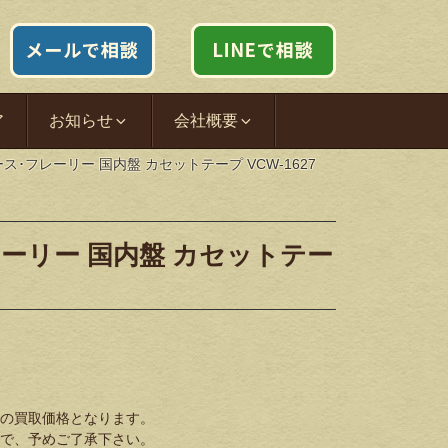
ア
お知らせ
会社概要
ey エース･フレーリー 国内盤 カセットテープ VCW-1627
ス･フレーリー 国内盤 カセットテー
の買取価格となります。
で、予めご了承下さい。