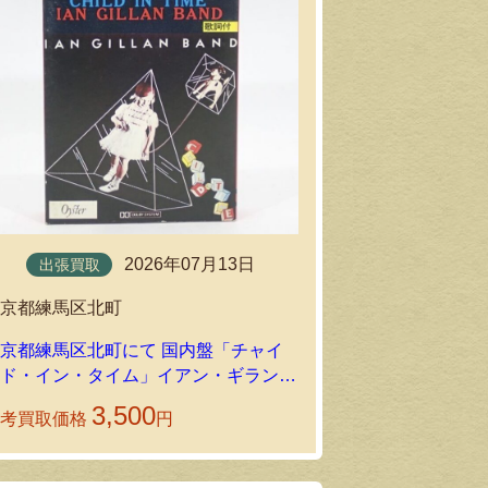
持込買取
2026年07月13日
出張買取
東京都江戸川
東京都練馬区北町
新品未開封 TDK
京都練馬区北町にて 国内盤「チャイ
ョン カセット
ルド・イン・タイム」イアン・ギラン・
しました｜環
ンド カセットテープを出張買取しま
3,500
参考買取価格
円
参考買取価格
した