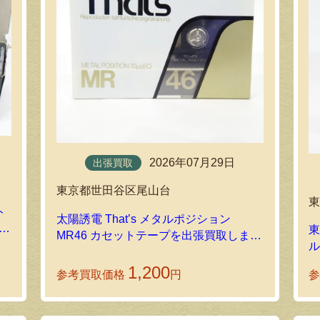
2026年07月29日
出張買取
東京都世田谷区尾山台
ト
太陽誘電 That’s メタルポジション
ま
東
MR46 カセットテープを出張買取しまし
た！
バ
1,200
参考買取価格
円