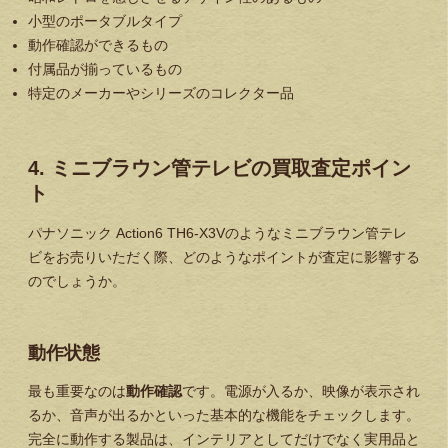
小型のポータブルタイプ
動作確認ができるもの
付属品が揃っているもの
特定のメーカーやシリーズのコレクター品
4. ミニブラウン管テレビの買取査定ポイン
ト
パナソニック Action6 TH6-X3Vのようなミニブラウン管テレ
ビをお売りいただく際、どのようなポイントが査定に影響する
のでしょうか。
動作状態
最も重要なのは
動作確認
です。電源が入るか、映像が表示され
るか、音声が出るかといった基本的な機能をチェックします。
完全に動作する製品は、インテリアとしてだけでなく実用品と