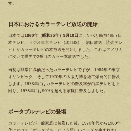
す。
日本におけるカラーテレビ放送の開始
日本では
1960年（昭和35年）9月10日
に、NHKと民放4局（日
本テレビ、ラジオ東京テレビ（現TBS）、朝日放送、読売テレ
ビ）がカラーテレビの本放送を開始しました。これはアメリカ
に次いで世界で2番目のカラー本放送でした。
当初は非常に高価だったカラーテレビですが、1964年の東京
オリンピック、そして1970年の大阪万博を経て爆発的に普及
します。1973年にはカラーテレビの普及率が白黒テレビを上
回り、1975年には90%を超える家庭に普及しました。
ポータブルテレビの登場
カラーテレビが一般家庭に普及した後、1970年代から1980年
代にかけて「ポータブル」という新しいニーズが生まれまし