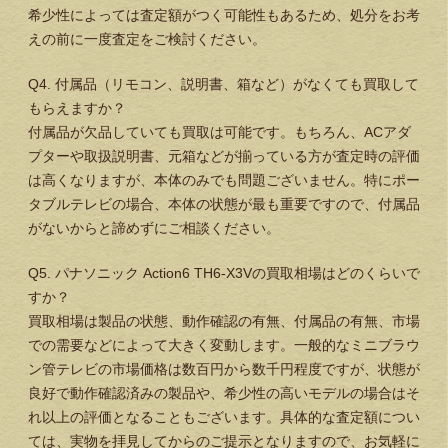
希少性によっては査定額がつく可能性もあるため、処分をお考
えの前に一度査定をご検討ください。
Q4. 付属品（リモコン、説明書、箱など）がなくても買取して
もらえますか？
付属品が欠品していても買取は可能です。もちろん、ACアダ
プターや取扱説明書、元箱などが揃っている方が査定時の評価
は高くなりますが、本体のみでも問題ございません。特にポー
タブルテレビの場合、本体の状態が最も重要ですので、付属品
がないからと諦めずにご相談ください。
Q5. パナソニック Action6 TH6-X3Vの買取相場はどのくらいで
すか？
買取相場は製品の状態、動作確認の有無、付属品の有無、市場
での需要などによって大きく変動します。一般的なミニブラウ
ン管テレビの市場価格は数百円から数千円程度ですが、状態が
良好で動作確認済みの製品や、希少性の高いモデルの場合はそ
れ以上の評価となることもございます。具体的な査定額につい
ては、実物を拝見してからのご提示となりますので、お気軽に