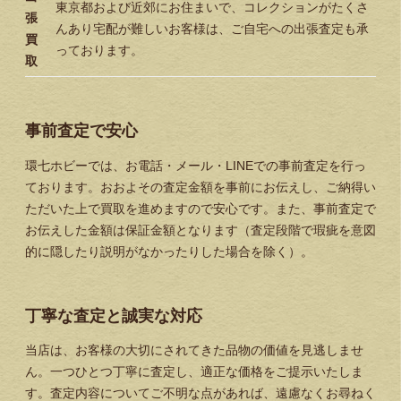
東京都および近郊にお住まいで、コレクションがたくさ
張
んあり宅配が難しいお客様は、ご自宅への出張査定も承
買
っております。
取
事前査定で安心
環七ホビーでは、お電話・メール・LINEでの事前査定を行っ
ております。おおよその査定金額を事前にお伝えし、ご納得い
ただいた上で買取を進めますので安心です。また、事前査定で
お伝えした金額は保証金額となります（査定段階で瑕疵を意図
的に隠したり説明がなかったりした場合を除く）。
丁寧な査定と誠実な対応
当店は、お客様の大切にされてきた品物の価値を見逃しませ
ん。一つひとつ丁寧に査定し、適正な価格をご提示いたしま
す。査定内容についてご不明な点があれば、遠慮なくお尋ねく