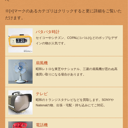
へ
※[>]マークのあるカテゴリはクリックすると更に詳細をご覧いた
だけます。
パタパタ時計
セイコーやシチズン、COPAL(コパル)などのポップなデザ
インの物が人気です。
扇風機
昭和レトロな東芝やナショナル、三菱の扇風機が思わぬ高
価買い取りになる場合があります。
テレビ
昭和のトランジスタテレビなどを買取します。SONYや
Nationalの物、出張・宅配・持ち込みにてご対応。
電話機