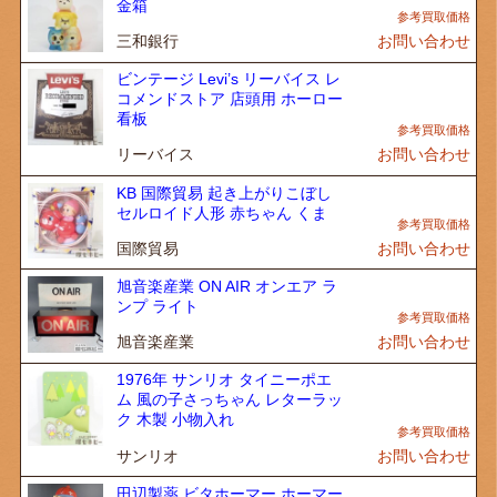
金箱
三和銀行
お問い合わせ
ビンテージ Levi’s リーバイス レ
コメンドストア 店頭用 ホーロー
看板
リーバイス
お問い合わせ
KB 国際貿易 起き上がりこぼし
セルロイド人形 赤ちゃん くま
国際貿易
お問い合わせ
旭音楽産業 ON AIR オンエア ラ
ンプ ライト
旭音楽産業
お問い合わせ
1976年 サンリオ タイニーポエ
ム 風の子さっちゃん レターラッ
ク 木製 小物入れ
サンリオ
お問い合わせ
田辺製薬 ビタホーマー ホーマー