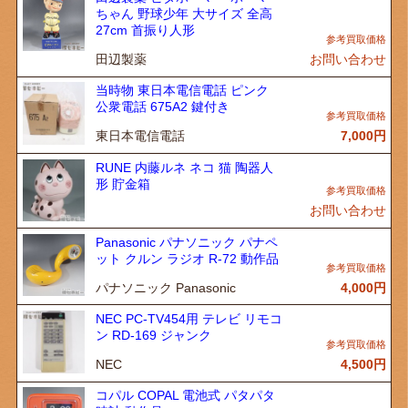
ちゃん 野球少年 大サイズ 全高
27cm 首振り人形
田辺製薬
お問い合わせ
当時物 東日本電信電話 ピンク
公衆電話 675A2 鍵付き
東日本電信電話
7,000
円
RUNE 内藤ルネ ネコ 猫 陶器人
形 貯金箱
お問い合わせ
Panasonic パナソニック パナペ
ット クルン ラジオ R-72 動作品
パナソニック Panasonic
4,000
円
NEC PC-TV454用 テレビ リモコ
ン RD-169 ジャンク
NEC
4,500
円
コパル COPAL 電池式 パタパタ