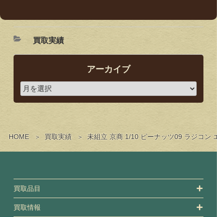
買取実績
アーカイブ
HOME
買取実績
未組立 京商 1/10 ピーナッツ09 ラジ
買取品目
買取情報