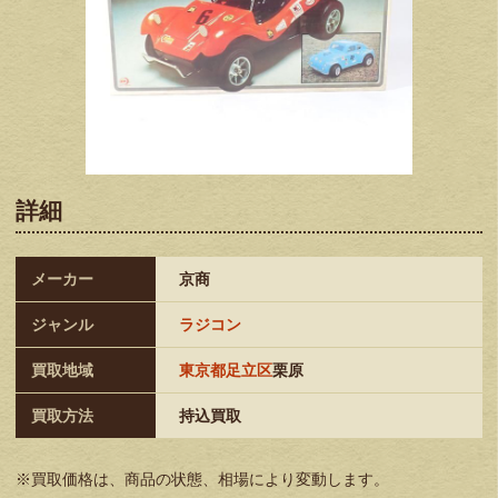
詳細
メーカー
京商
ジャンル
ラジコン
買取地域
東京都足立区
栗原
買取方法
持込買取
※買取価格は、商品の状態、相場により変動します。