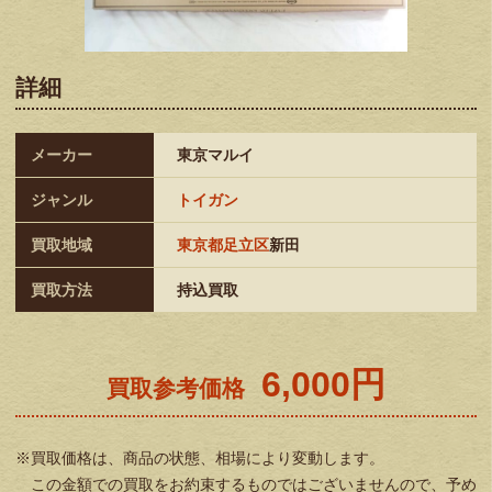
詳細
メーカー
東京マルイ
ジャンル
トイガン
買取地域
東京都足立区
新田
買取方法
持込買取
6,000円
買取参考価格
※買取価格は、商品の状態、相場により変動します。
この金額での買取をお約束するものではございませんので、予め