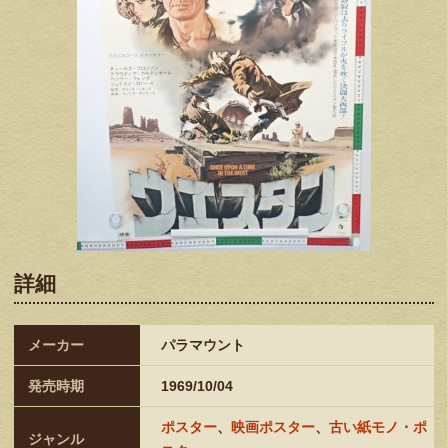
詳細
メーカー
パラマウント
発売時期
1969/10/04
ポスター
、
映画ポスター
、
古い紙モノ・ポ
ジャンル