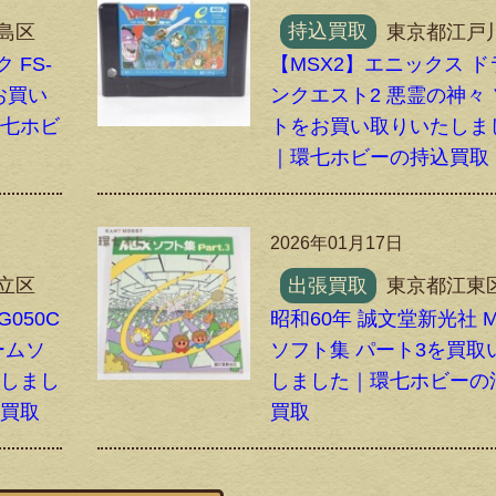
島区
持込買取
東京都江戸
 FS-
【MSX2】エニックス ド
をお買い
ンクエスト2 悪霊の神々
環七ホビ
トをお買い取りいたしま
｜環七ホビーの持込買取
2026年01月17日
立区
出張買取
東京都江東
G050C
昭和60年 誠文堂新光社 M
ームソ
ソフト集 パート3を買取
たしまし
しました｜環七ホビーの
込買取
買取