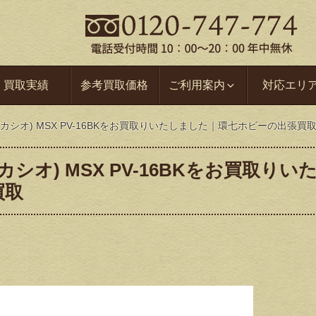
買取実績
参考買取価格
ご利用案内
対応エリ
(カシオ) MSX PV-16BKをお買取りいたしました｜環七ホビーの出張買
シオ) MSX PV-16BKをお買取りい
買取