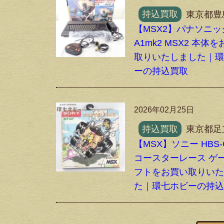
持込買取
東京都豊
【MSX2】パナソニック
A1mk2 MSX2 本体
取りいたしました｜
ーの持込買取
2026年02月25日
持込買取
東京都足
【MSX】ソニー HBS-
コースターレース ゲ
フトをお買い取りい
た｜環七ホビーの持