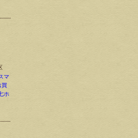
区
スマ
お買
七ホ