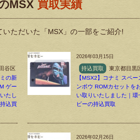
のMSX
買取実績
いただいた「MSX」の一部をご紹介!
2026年03月15日
田谷区
持込買取
東京都目黒
ナミの新
【MSX2】コナミ スペー
M ゲー
ンボウ ROMカセットを
りいたし
い取りいたしました｜環
の持込買
ビーの持込買取
2026年02月26日