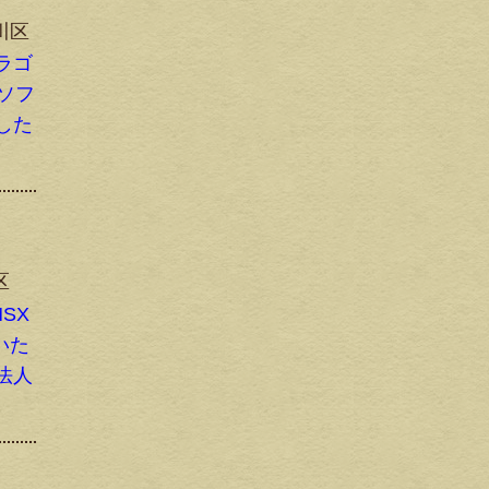
川区
ラゴ
 ソフ
した
区
SX
いた
法人