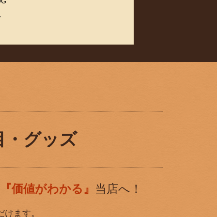
OG
れ
目・グッズ
『価値がわかる』
当店へ！
だけます。