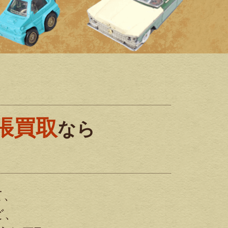
張買取
なら
!
て、
ど、