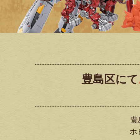
豊島区にて
豊
ホ