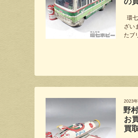
の
環七
ざい
たブ
2023
野村
お
買