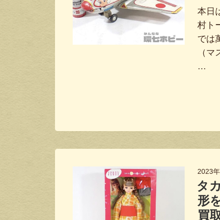
本日
村ト
では
（マ
…
2023
タカ
形
買