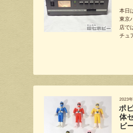
本日
東京ハ
店で
チュ
2023
ポピ
体
ビ