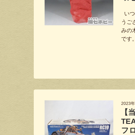
いつ
うご
みの
です
2023
【
TEA
フ