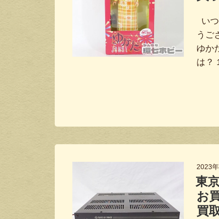
いつ
うご
ゆか
は？ 
2023
東京
お
買