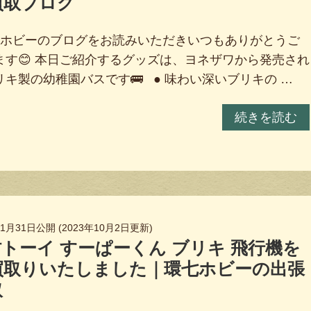
買取ブログ
ホビーのブログをお読みいただきいつもありがとうご
ます😊 本日ご紹介するグッズは、ヨネザワから発売され
リキ製の幼稚園バスです🚌 ● 味わい深いブリキの …
続きを読む
年1月31日
公開 (
2023年10月2日
更新)
トーイ すーぱーくん ブリキ 飛行機を
買取りいたしました｜環七ホビーの出張
取