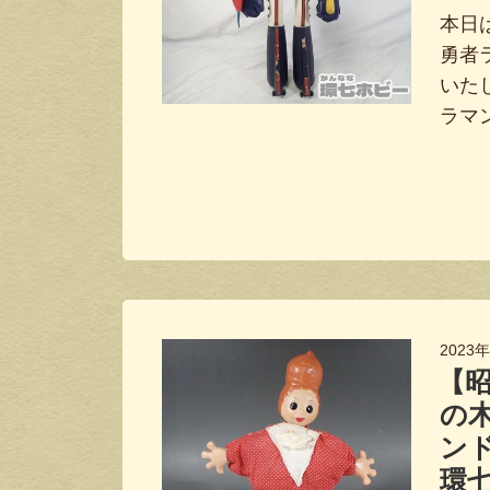
本日
勇者
いた
ラマ
2023
【
の
ン
環