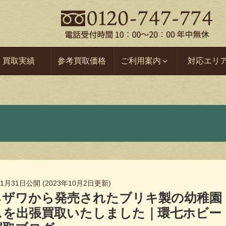
買取実績
参考買取価格
ご利用案内
対応エリ
年1月31日
公開 (
2023年10月2日
更新)
ネザワから発売されたブリキ製の幼稚園
スを出張買取いたしました｜環七ホビー