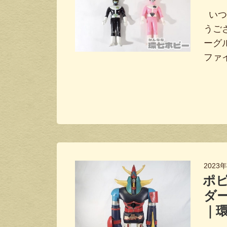
いつ
うご
ーグ
ファ
2023
ポピ
ダ
｜