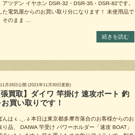
アツデン イヤホン DSR-32・DSR-35・DSR-82です。
した電気屋からのお買い取り分になります！ 未使用品で
、そのまま …
続きを読む
年11月28日
公開 (
2021年11月30日
更新)
張買取】ダイワ 竿掛け 速攻ボート 釣
をお買い取りです！
んは ૮ . ̫ . ა 本日は東京都多摩市落合のお客様からのお
り品、 DAIWA 竿受け パワーホルダー「速攻 BOAT」