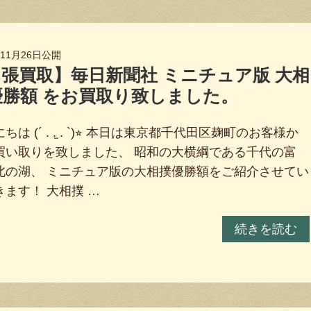
年11月26日
公開
張買取】毎日新聞社 ミニチュア版 大相
優勝額 をお買取り致しました。
ちは (´ . .̫ . `)⭐︎ 本日は東京都千代田区麹町のお客様か
買い取りを致しました、 昭和の大横綱である千代の富
北の湖、 ミニチュア版の大相撲優勝額をご紹介させてい
きます！ 大相撲 …
続きを読む