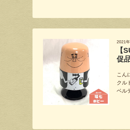
2021
【S
促品 
こんに
クルト
ベル