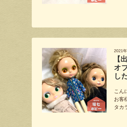
2021
【出
オ
し
こんに
お客
タカ