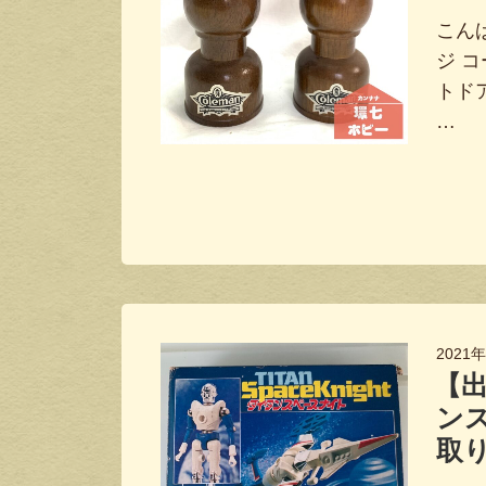
こんば
ジ 
トド
…
2021
【出
ンス
取