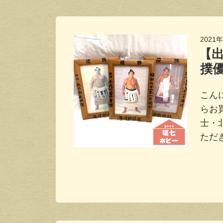
2021
【出
撲
こんに
らお
士・
ただ