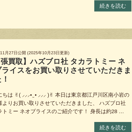
続きを読む
年11月27日
公開 (
2025年10月23日
更新)
張買取】ハズブロ社 タカラトミー ネ
ブライスをお買い取りさせていただきま
た！
ちは ✌︎( ⸝⸝⸝• ̫ • ⸝⸝⸝ )✌︎ 本日は東京都江戸川区南小岩の
様よりお買い取りさせていただきました、 ハズブロ社
ラトミー ネオブライスのご紹介です！ 身長は約28 …
続きを読む