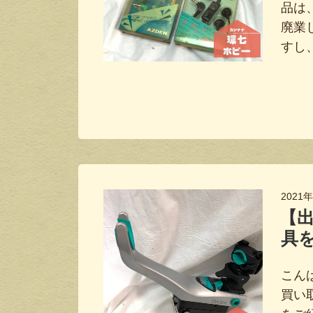
品は、
廃業
すし
2021
【出
具
こんば
買い取