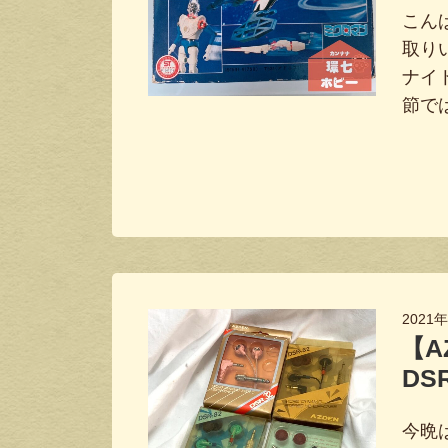
こん
取り
ナイ
節で
2021
【A
DSR
今晩は