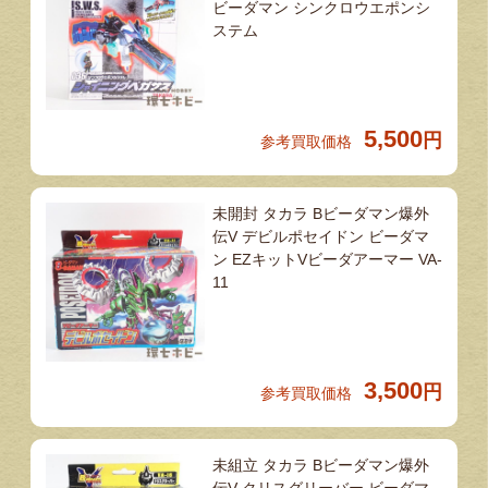
ビーダマン シンクロウエポンシ
ステム
5,500
円
参考買取価格
未開封 タカラ Bビーダマン爆外
伝V デビルポセイドン ビーダマ
ン EZキットVビーダアーマー VA-
11
3,500
円
参考買取価格
未組立 タカラ Bビーダマン爆外
伝V クリスグリーバー ビーダマ