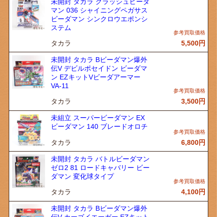
未開封 タカラ クラッシュビーダ
マン 036 シャイニングペガサス
ビーダマン シンクロウエポンシ
ステム
タカラ
5,500
円
未開封 タカラ Bビーダマン爆外
伝V デビルポセイドン ビーダマ
ン EZキットVビーダアーマー
VA-11
タカラ
3,500
円
未組立 スーパービーダマン EX
ビーダマン 140 ブレードオロチ
タカラ
6,800
円
未開封 タカラ バトルビーダマン
ゼロ2 81 ロードキャバリー ビー
ダマン 変化球タイプ
タカラ
4,100
円
未開封 タカラ Bビーダマン爆外