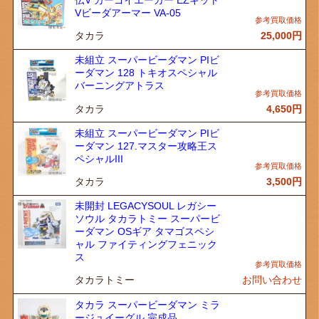
伝V カーゴイエーガー EZキット
Vビーダアーマー VA-05
タカラ
25,000
円
未組立 スーパービーダマン PIビ
ーダマン 128 トキオスペシャル
バーニングアトラス
タカラ
4,650
円
未組立 スーパービーダマン PIビ
ーダマン 127.マスター攻略王ス
ペシャルIII
タカラ
3,500
円
未開封 LEGACYSOUL レガシー
ソウル タカラトミー スーパービ
ーダマン OSギア タマゴスペシ
ャル ファイティングフェニック
ス
タカラトミー
お問い合わせ
タカラ スーパービーダマン ミラ
ージュイーグル 完成品