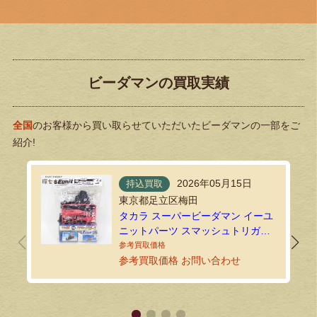
ビーダマンの買取実績
全国
のお客様から買い取らせていただいたビーダマンの一部をご
紹介!
2026年05月15日
持込買取
東京都足立区梅田
タカラ スーパービーダマン イーユ
ニットパーツ スマッシュトリガー
コア P-90をお買い取りいたしまし
た｜環七ホビーの持込買取
参考買取価格 お問い合わせ