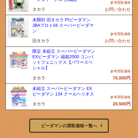
タカラ
お問い合わせ
未開封 旧タカラ PIビーダマン
JBAプロト04 スーパービーダマ
ン
旧タカラ
お問い合わせ
限定 未組立 スーパービーダマン
EXビーダマン 福箱2000 コンバ
ットフェニックス【パワースペ
シャル】
タカラ
70,000
円
未組立 スーパービーダマン EX
ビーダマン 134 クールヘリオス
タカラ
20,500
円
ビーダマンの買取価格一覧へ