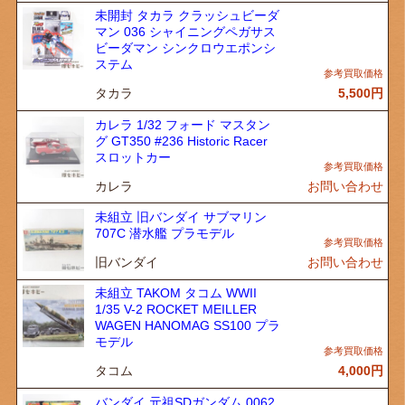
未開封 タカラ クラッシュビーダ
マン 036 シャイニングペガサス
ビーダマン シンクロウエポンシ
ステム
タカラ
5,500
円
カレラ 1/32 フォード マスタン
グ GT350 #236 Historic Racer
スロットカー
カレラ
お問い合わせ
未組立 旧バンダイ サブマリン
707C 潜水艦 プラモデル
旧バンダイ
お問い合わせ
未組立 TAKOM タコム WWII
1/35 V-2 ROCKET MEILLER
WAGEN HANOMAG SS100 プラ
モデル
タコム
4,000
円
バンダイ 元祖SDガンダム 0062