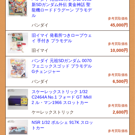
新SDガンダム外伝 黄金神話 聖
龍機ロードドラグーン プラモデ
ル
バンダイ
45,000
円
旧イマイ 発着所つきロープウェ
イ 手付き プラモデル
旧イマイ
10,000
円
バンダイ 元祖SDガンダム 0070
フェニックスゴッド プラモデル
Gチェンジャー
バンダイ
6,500
円
スケーレックストリック 1/32
C2464A No.1 フォード GT MkII
2 ル・マン1966 スロットカー
ケーレックストリック
2,600
円
NSR 1/32 ポルシェ 917K スロッ
トカー