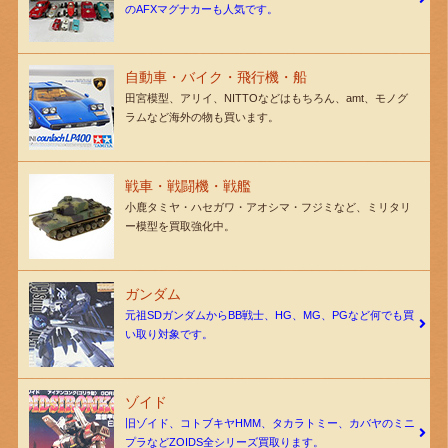
のAFXマグナカーも人気です。
自動車・バイク・飛行機・船
田宮模型、アリイ、NITTOなどはもちろん、amt、モノグ
ラムなど海外の物も買います。
戦車・戦闘機・戦艦
小鹿タミヤ・ハセガワ・アオシマ・フジミなど、ミリタリ
ー模型を買取強化中。
ガンダム
元祖SDガンダムからBB戦士、HG、MG、PGなど何でも買
い取り対象です。
ゾイド
旧ゾイド、コトブキヤHMM、タカラトミー、カバヤのミニ
プラなどZOIDS全シリーズ買取ります。