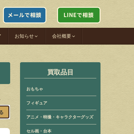
ア
お知らせ
会社概要
買取品目
おもちゃ
。
フィギュア
る
アニメ・特撮・キャラクターグッズ
セル画・台本