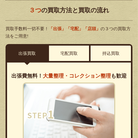
３つ
の買取方法と買取の流れ
買取手数料一切不要！
「出張」「宅配」「店頭」
の３つの買取方
法をご用意!
出張買取
宅配買取
持込買取
出張費無料！
大量整理・コレクション整理
も歓迎