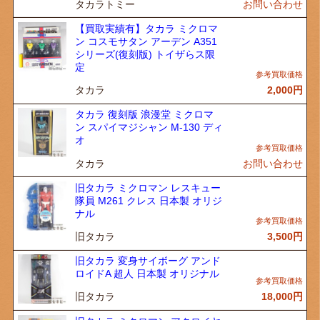
タカラトミー
お問い合わせ
【買取実績有】タカラ ミクロマ
ン コスモサタン アーデン A351
シリーズ(復刻版) トイザらス限
定
タカラ
2,000
円
タカラ 復刻版 浪漫堂 ミクロマ
ン スパイマジシャン M-130 ディ
オ
タカラ
お問い合わせ
旧タカラ ミクロマン レスキュー
隊員 M261 クレス 日本製 オリジ
ナル
旧タカラ
3,500
円
旧タカラ 変身サイボーグ アンド
ロイドA 超人 日本製 オリジナル
旧タカラ
18,000
円