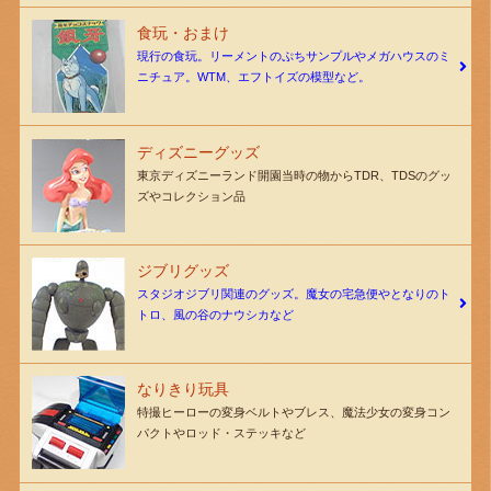
食玩・おまけ
現行の食玩。リーメントのぷちサンプルやメガハウスのミ
ニチュア。WTM、エフトイズの模型など。
ディズニーグッズ
東京ディズニーランド開園当時の物からTDR、TDSのグッ
ズやコレクション品
ジブリグッズ
スタジオジブリ関連のグッズ。魔女の宅急便やとなりのト
トロ、風の谷のナウシカなど
なりきり玩具
特撮ヒーローの変身ベルトやブレス、魔法少女の変身コン
パクトやロッド・ステッキなど