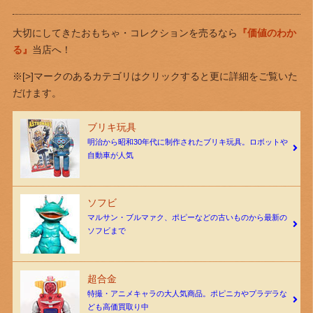
大切にしてきたおもちゃ・コレクションを売るなら
『価値のわか
る』
当店へ！
※[>]マークのあるカテゴリはクリックすると更に詳細をご覧いた
だけます。
ブリキ玩具
明治から昭和30年代に制作されたブリキ玩具。ロボットや
自動車が人気
ソフビ
マルサン・ブルマァク、ポピーなどの古いものから最新の
ソフビまで
超合金
特撮・アニメキャラの大人気商品。ポピニカやプラデラな
ども高価買取り中