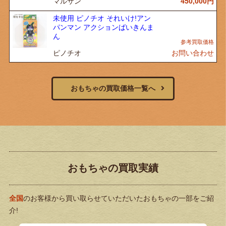
マルサン
450,000
円
未使用 ピノチオ それいけ!アン
パンマン アクションばいきんま
ん
ピノチオ
お問い合わせ
おもちゃの買取価格一覧へ
おもちゃの買取実績
全国
のお客様から買い取らせていただいたおもちゃの一部をご紹
介!