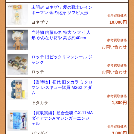
未開封 ヨネザワ 愛の戦士レイン
ボーマン 金の化身 ソフビ人形
ヨネザワ
10,000
円
当時物 内藤ルネ 特大 ソフビ 人
形 かみなり坊や 高さ約40cm
お問い合わせ
ロッテ 旧ビックリマンシール ジ
ャンク
ロッテ
お問い合わせ
【当時物】初代 旧タカラ ミクロ
マン レスキュー隊員 M262 アダ
ム
旧タカラ
1,800
円
【買取実績】超合金魂 GX-11MA
ダイアナンA マジンガーエンジ
ェル
バンダイ
3,000
円