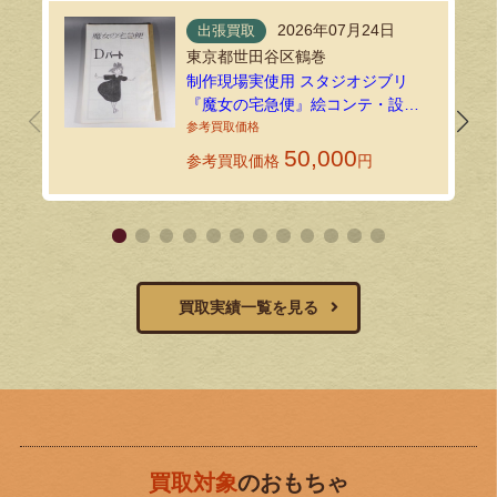
2026年07月24日
出張買取
東京都世田谷区鶴巻
制作現場実使用 スタジオジブリ
『魔女の宅急便』絵コンテ・設定
資料134枚を出張買取しました！
50,000
参考買取価格
円
買取実績一覧を見る
買取対象
のおもちゃ