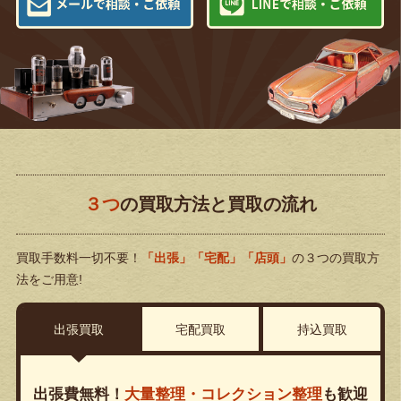
３つ
の買取方法と買取の流れ
買取手数料一切不要！
「出張」「宅配」「店頭」
の３つの買取方
法をご用意!
出張買取
宅配買取
持込買取
出張費無料！
大量整理・コレクション整理
も歓迎