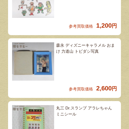
1,200
円
参考買取価格
森永 ディズニーキャラメル おま
け 力道山 トビダシ写真
2,600
円
参考買取価格
丸三 Dr.スランプ アラレちゃん
ミニシール