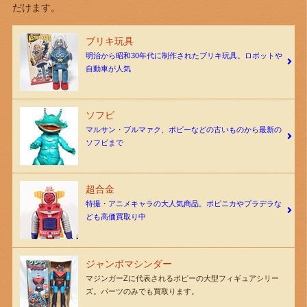
だけます。
ブリキ玩具
明治から昭和30年代に制作されたブリキ玩具。ロボットや
自動車が人気
ソフビ
マルサン・ブルマァク、ポピーなどの古いものから最新の
ソフビまで
超合金
特撮・アニメキャラの大人気商品。ポピニカやプラデラな
ども高価買取り中
ジャンボマシンダー
マジンガーZに代表されるポピーの大型フィギュアシリー
ズ。パーツのみでも買取ります。