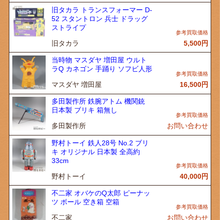
旧タカラ トランスフォーマー D-
52 スタントロン 兵士 ドラッグ
ストライプ
旧タカラ
5,500
円
当時物 マスダヤ 増田屋 ウルト
ラQ カネゴン 手踊り ソフビ人形
マスダヤ 増田屋
16,500
円
多田製作所 鉄腕アトム 機関銃
日本製 ブリキ 箱無し
多田製作所
お問い合わせ
野村トーイ 鉄人28号 No.2 ブリ
キ オリジナル 日本製 全高約
33cm
野村トーイ
40,000
円
不二家 オバケのQ太郎 ピーナッ
ツ ボール 空き箱 空箱
不二家
お問い合わせ