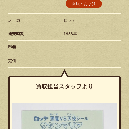
食玩・おまけ
メーカー
ロッテ
発売時期
1986年
型番
定価
買取担当スタッフより