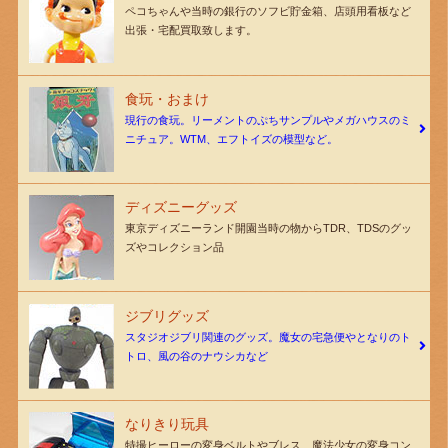
ペコちゃんや当時の銀行のソフビ貯金箱、店頭用看板など
出張・宅配買取致します。
食玩・おまけ
現行の食玩。リーメントのぷちサンプルやメガハウスのミ
ニチュア。WTM、エフトイズの模型など。
ディズニーグッズ
東京ディズニーランド開園当時の物からTDR、TDSのグッ
ズやコレクション品
ジブリグッズ
スタジオジブリ関連のグッズ。魔女の宅急便やとなりのト
トロ、風の谷のナウシカなど
なりきり玩具
特撮ヒーローの変身ベルトやブレス、魔法少女の変身コン