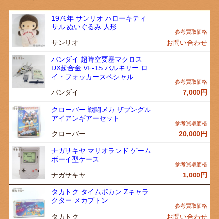
1976年 サンリオ ハローキティ
サル ぬいぐるみ 人形
サンリオ
お問い合わせ
バンダイ 超時空要塞マクロス
DX超合金 VF-1S バルキリー ロ
イ・フォッカースペシャル
バンダイ
7,000
円
クローバー 戦闘メカ ザブングル
アイアンギアーセット
クローバー
20,000
円
ナガサキヤ マリオランド ゲーム
ボーイ型ケース
ナガサキヤ
1,000
円
タカトク タイムボカン Zキャラ
クター メカブトン
タカトク
お問い合わせ