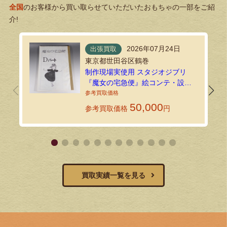
全国
のお客様から買い取らせていただいたおもちゃの一部をご紹
介!
2026年07月24日
出張買取
東京都世田谷区鶴巻
制作現場実使用 スタジオジブリ
『魔女の宅急便』絵コンテ・設定
資料134枚を出張買取しました！
50,000
参考買取価格
円
買取実績一覧を見る