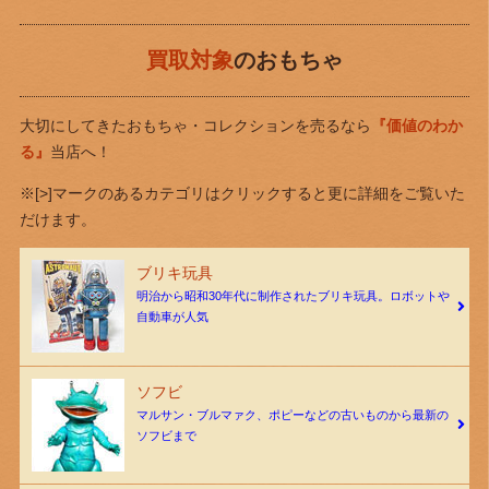
買取対象
のおもちゃ
大切にしてきたおもちゃ・コレクションを売るなら
『価値のわか
る』
当店へ！
※[>]マークのあるカテゴリはクリックすると更に詳細をご覧いた
だけます。
ブリキ玩具
明治から昭和30年代に制作されたブリキ玩具。ロボットや
自動車が人気
ソフビ
マルサン・ブルマァク、ポピーなどの古いものから最新の
ソフビまで