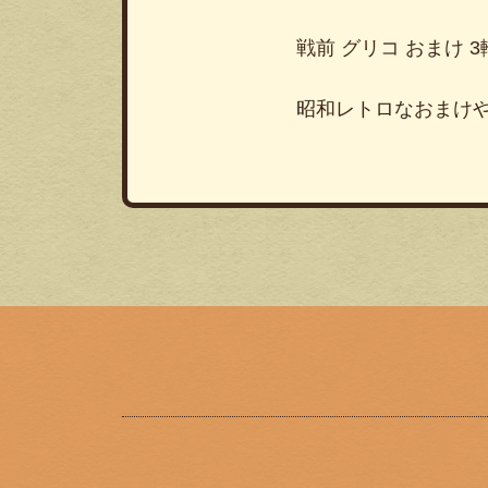
戦前 グリコ おまけ
昭和レトロなおまけ