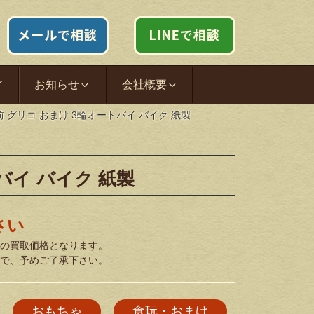
ア
お知らせ
会社概要
前 グリコ おまけ 3輪オートバイ バイク 紙製
バイ バイク 紙製
さい
の買取価格となります。
で、予めご了承下さい。
おもちゃ
食玩・おまけ