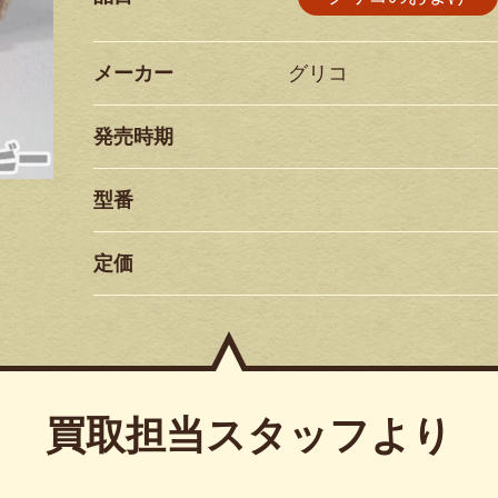
メーカー
グリコ
発売時期
型番
定価
買取担当スタッフより