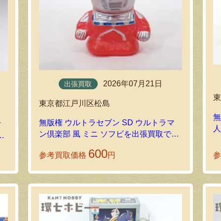
2026年07月21日
出張買取
東京都江戸川区松島
無
無版権 ウルトラセブン SD ウルトラマ
女
ン倶楽部 風 ミニ ソフビを出張買取で拝
を
見しました！
600
参考買取価格
円