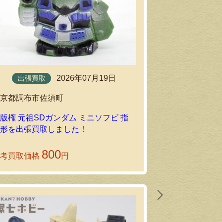
2026年07月19日
出張買取
出張買取
東京都調布市佐須町
東京都府中市
版権 元祖SDガンダム ミニソフビ 指
ポピー 超電磁ロ
人形を出張買取しました！
79 ポピニカ
ーをお譲りい
800
参考買取価格
円
参考買取価格