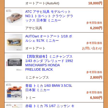
オートアート(AutoArt)
18,000
円
ATC アサヒ玩具 モデルペット
NO.1 トヨペット クラウン デラ
ックス 日本製 ミニカー
アサヒ玩具
6,200
円
AUTOart オートアート 1/18 ポ
ルシェ 917K ミニカー
オートアート
お問い合わせ
【買取実績有】ミニチャンプス
1/43 ホンダ プレリュード 1992
MINICHAMPS HONDA
PRELUDE BLACK
ミニチャンプス
2,800
円
青箱 トミカ 1/60 BMW 3.5CSL
日本製 ミニカー
トミー
6,500
円
赤箱 トミカ 75 1/67 ニッサン キ