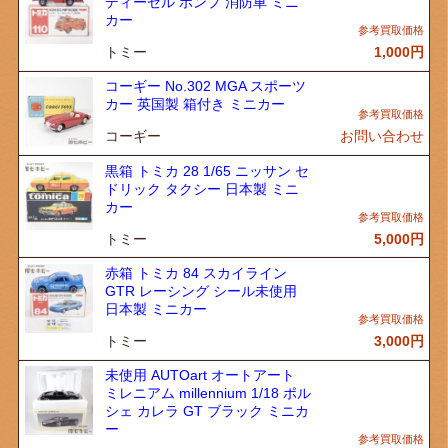
ディーゼル ポンプ 消防車 ミニ
カー
トミー
1,000
円
コーギー No.302 MGA スポーツ
カー 英国製 箱付き ミニカー
コーギー
お問い合わせ
黒箱 トミカ 28 1/65 ニッサン セ
ドリック タクシー 日本製 ミニ
カー
トミー
5,000
円
赤箱 トミカ 84 スカイライン
GTR レーシング シール未使用
日本製 ミニカー
トミー
3,000
円
未使用 AUTOart オートアート
ミレニアム millennium 1/18 ポル
シェ カレラ GT ブラック ミニカ
ー