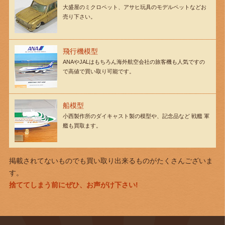
大盛屋のミクロペット、アサヒ玩具のモデルペットなどお
売り下さい。
飛行機模型
ANAやJALはもちろん海外航空会社の旅客機も人気ですの
で高値で買い取り可能です。
船模型
小西製作所のダイキャスト製の模型や、記念品など 戦艦 軍
艦も買取ます。
掲載されてないものでも買い取り出来るものがたくさんございま
す。
捨ててしまう前にぜひ、お声がけ下さい!