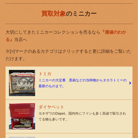
買取対象
のミニカー
大切にしてきたミニカーコレクションを売るなら
『価値のわか
る』
当店へ
※[>]マークのあるカテゴリはクリックすると更に詳細をご覧いた
だけます。
トミカ
ミニカーの大定番 黒箱などの当時物からタカラトミーの
最新のものまで。
ダイヤペット
ヨネザワのDiapet。国内外にファンも多く高値で取引され
てる物も多いです。