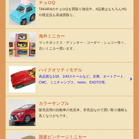
チョロQ
TAKARAのチョロQを買取り強化中。A品番はもちろんHG
や限定品も高値買取り。
海外ミニカー
マッチボックス・ディンキー・コーギー・シュコー等々、
古いミニカー買います。
ハイクオリティモデル
高品質な1/18、1/43スケールなど。京商、オートアート、
CMC、ミニチャンプス、norev、EXOTO等。
カラーサンプル
販売店用の自動車の色見本。非売品なので買い取り価格も
高くなりがちです。
国産ビンテージミニカー