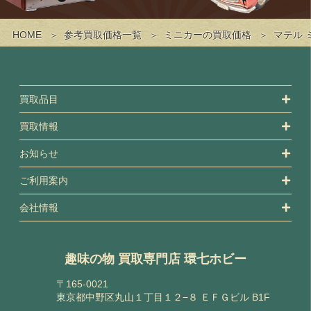
HOME
参考買取価格一覧
ミニカーの買取価格
マテル 
買取品目
買取情報
お知らせ
ご利用案内
会社情報
趣味の物 買取専門店 環七ホビー
〒165-0021
東京都中野区丸山１丁目１２−８ ＥＦＧビル B1F