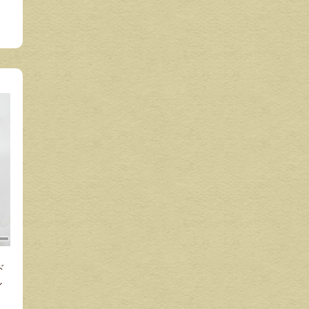
ド
ル
ソ