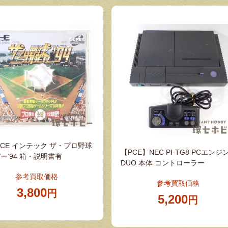
PCE インテック ザ・プロ野球
【PCE】NEC PI-TG8 PCエンジ
ー’94 箱・説明書有
DUO 本体 コントローラー
参考買取価格
参考買取価格
3,800
円
5,200
円