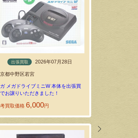
2026年07月28日
宅配買取
出張買取
東京都品川区
東京都中野区若宮
未使用のカプコ
ガ メガドライブミニW 本体を出張買
ー2 SUPER
取でお譲りいただきました！
送りいただき
6,000
参考買取価格
円
参考買取価格