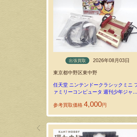
2026年08月03日
出張買取
東京都中野区東中野
任天堂 ニンテンドークラシックミニ 
ァミリーコンピュータ 週刊少年ジャ
プ創刊50周年記念バージョンを出張買
4,000
参考買取価格
円
取しました！