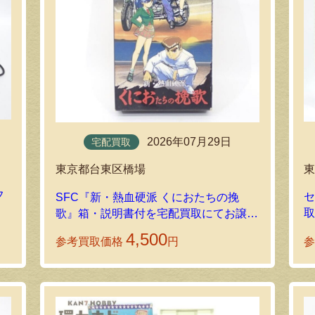
2026年07月29日
宅配買取
東京都台東区橋場
フ
セ
SFC『新・熱血硬派 くにおたちの挽
ン
歌』箱・説明書付を宅配買取にてお譲り
いただきました！
4,500
参考買取価格
円