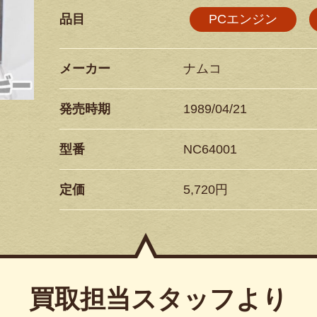
品目
PCエンジン
メーカー
ナムコ
発売時期
1989/04/21
型番
NC64001
定価
5,720円
買取担当スタッフより