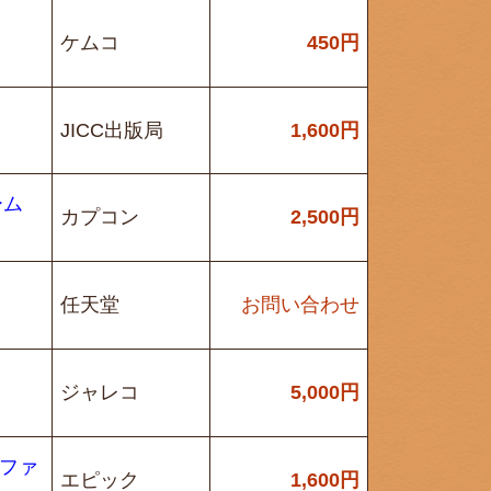
ト
ケムコ
450
円
JICC出版局
1,600
円
ーム
カプコン
2,500
円
任天堂
お問い合わせ
ジャレコ
5,000
円
 ファ
エピック
1,600
円