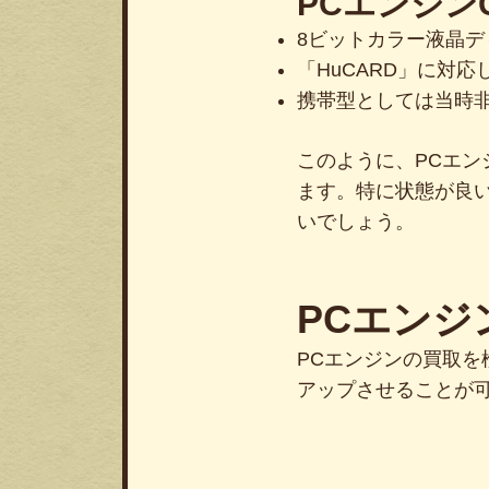
PCエンジン
8ビットカラー液晶デ
「HuCARD」に対
携帯型としては当時
このように、PCエン
ます。特に状態が良
いでしょう。
PCエン
PCエンジンの買取
アップさせることが