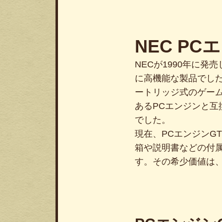
NEC PC
NECが1990年に発
に高機能な製品でした
ートリッジ式のゲーム
あるPCエンジンと
でした。
現在、PCエンジンG
箱や説明書などの付
す。その希少価値は