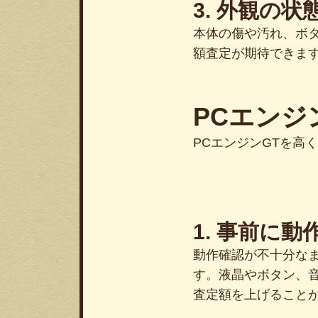
3. 外観の状
本体の傷や汚れ、ボ
額査定が期待できま
PCエン
PCエンジンGTを高
1. 事前に
動作確認が不十分な
す。液晶やボタン、
査定額を上げること