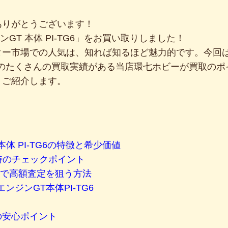
ありがとうございます！
ンGT 本体 PI-TG6」をお買い取りしました！
ター市場での人気は、知れば知るほど魅力的です。今回は
トのたくさんの買取実績がある当店環七ホビーが買取のポ
くご紹介します。
 本体 PI-TG6の特徴と希少価値
取時のチェックポイント
取で高額査定を狙う方法
ンジンGT本体PI-TG6
）
の安心ポイント