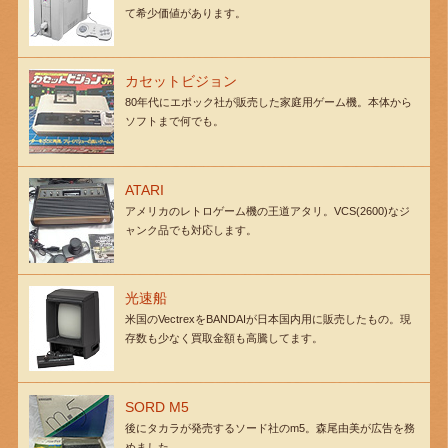
て希少価値があります。
カセットビジョン
80年代にエポック社が販売した家庭用ゲーム機。本体から
ソフトまで何でも。
ATARI
アメリカのレトロゲーム機の王道アタリ。VCS(2600)なジ
ャンク品でも対応します。
光速船
米国のVectrexをBANDAIが日本国内用に販売したもの。現
存数も少なく買取金額も高騰してます。
SORD M5
後にタカラが発売するソード社のm5。森尾由美が広告を務
めました。