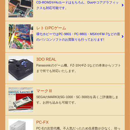
CD-ROM2やHuカードはもちろん、Duoやコアグラフィッ
クスも対応可能です。
レトロPCゲーム
環七ホビーではPC-9801・PC-8801・MSXやFM-7などの昔
のパソコンソフトのお買取りも行っております!
3DO REAL
Panasonicのゲーム機。FZ-10やFZ-1などの本体からソフト
まで何でも対応いたします。
マークⅢ
SEGAのMARK3(SG-1000・SC-3000)を高くご評価致しま
す。お持ち込みも可能です。
PC-FX
PC-Eの次世代機。不人気だったため生産数が少なく、却っ