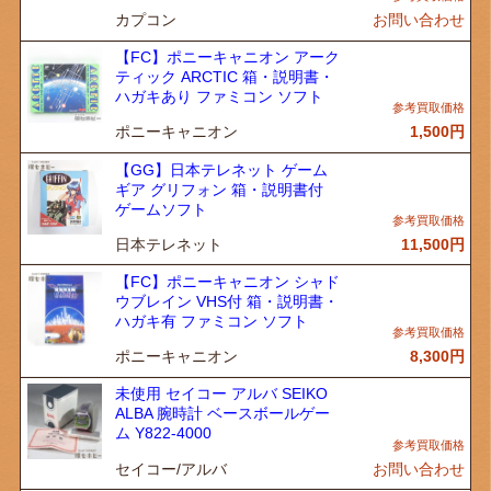
カプコン
お問い合わせ
【FC】ポニーキャニオン アーク
ティック ARCTIC 箱・説明書・
ハガキあり ファミコン ソフト
ポニーキャニオン
1,500
円
【GG】日本テレネット ゲーム
ギア グリフォン 箱・説明書付
ゲームソフト
日本テレネット
11,500
円
【FC】ポニーキャニオン シャド
ウブレイン VHS付 箱・説明書・
ハガキ有 ファミコン ソフト
ポニーキャニオン
8,300
円
未使用 セイコー アルバ SEIKO
ALBA 腕時計 ベースボールゲー
ム Y822-4000
セイコー/アルバ
お問い合わせ