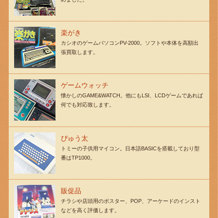
楽がき
カシオのゲームパソコンPV-2000。ソフトや本体を高額出
張買取します。
ゲームウォッチ
懐かしのGAME&WATCH。他にもLSI、LCDゲームであれば
何でも対応致します。
ぴゅう太
トミーの子供用マイコン。日本語BASICを搭載しており型
番はTP1000。
販促品
チラシや店頭用のポスター、POP、アーケードのインスト
などを高く評価します。