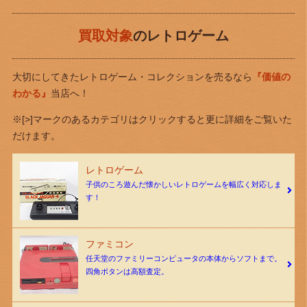
買取対象
のレトロゲーム
大切にしてきたレトロゲーム・コレクションを売るなら
『価値の
わかる』
当店へ！
※[>]マークのあるカテゴリはクリックすると更に詳細をご覧いた
だけます。
レトロゲーム
子供のころ遊んだ懐かしいレトロゲームを幅広く対応しま
す！
ファミコン
任天堂のファミリーコンピュータの本体からソフトまで。
四角ボタンは高額査定。