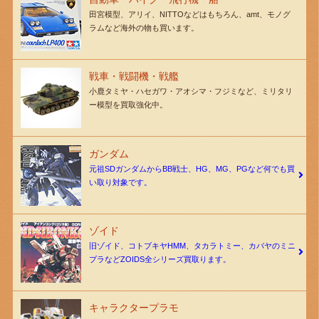
田宮模型、アリイ、NITTOなどはもちろん、amt、モノグ
ラムなど海外の物も買います。
戦車・戦闘機・戦艦
小鹿タミヤ・ハセガワ・アオシマ・フジミなど、ミリタリ
ー模型を買取強化中。
ガンダム
元祖SDガンダムからBB戦士、HG、MG、PGなど何でも買
い取り対象です。
ゾイド
旧ゾイド、コトブキヤHMM、タカラトミー、カバヤのミニ
プラなどZOIDS全シリーズ買取ります。
キャラクタープラモ