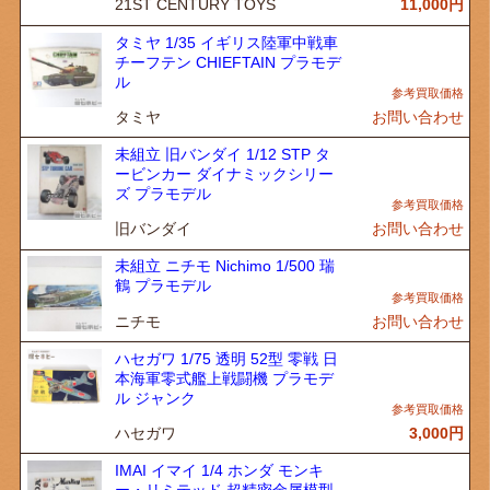
21ST CENTURY TOYS
11,000
円
タミヤ 1/35 イギリス陸軍中戦車
チーフテン CHIEFTAIN プラモデ
ル
タミヤ
お問い合わせ
未組立 旧バンダイ 1/12 STP タ
ービンカー ダイナミックシリー
ズ プラモデル
旧バンダイ
お問い合わせ
未組立 ニチモ Nichimo 1/500 瑞
鶴 プラモデル
ニチモ
お問い合わせ
ハセガワ 1/75 透明 52型 零戦 日
本海軍零式艦上戦闘機 プラモデ
ル ジャンク
ハセガワ
3,000
円
IMAI イマイ 1/4 ホンダ モンキ