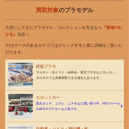
買取対象
のプラモデル
大切にしてきたプラモデル・コレクションを売るなら
『価値のわ
かる』
当店へ
※[>]マークのあるカテゴリはクリックすると更に詳細をご覧いた
だけます。
絶版プラモ
マルサン・旧イマイ・緑商会・東京プラモなど古いモノ。
ボロボロでも高価買取できる場合もあります。
スロットカー
黒丸タミヤ、コグレ、ニチモなど買い取り中。HOスケール
のAFXマグナカーも人気です。
自動車・バイク・飛行機・船