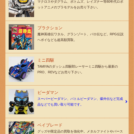
マクロスやダグラム、ボトムズ、レイズナー等80年代ロボ
ットアニメのプラモデルをお売り下さい。
プラクション
魔神英雄伝ワタル、グランゾート、パロ伝など。RPG伝説
ヘポイなども超高額買取。
ミニ四駆
TAMIYAのダッシュ四駆郎レーサーミニ四駆から最新の
PRO、REVなどお売り下さい。
ビーダマン
スーパービーダマン、バトルビーダマン、爆外伝など完成
品などでも買い取り可能です。
ベイブレード
グッズや限定品の買取を強化中。メタルファイトやバース