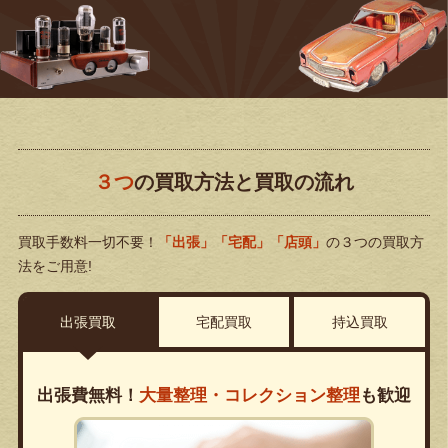
３つ
の買取方法と買取の流れ
買取手数料一切不要！
「出張」「宅配」「店頭」
の３つの買取方
法をご用意!
出張買取
宅配買取
持込買取
出張費無料！
大量整理・コレクション整理
も歓迎