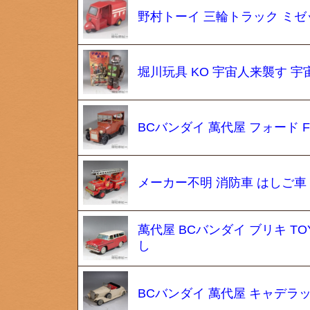
野村トーイ 三輪トラック ミゼ
堀川玩具 KO 宇宙人来襲す 宇
BCバンダイ 萬代屋 フォード F
メーカー不明 消防車 はしご車
萬代屋 BCバンダイ ブリキ T
し
BCバンダイ 萬代屋 キャデラック