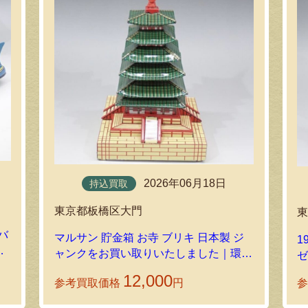
2026年06月18日
持込買取
東京都板橋区大門
バ
マルサン 貯金箱 お寺 ブリキ 日本製 ジ
1
ン
ャンクをお買い取りいたしました｜環七
ゼ
ホビーの持込買取
12,000
参考買取価格
円