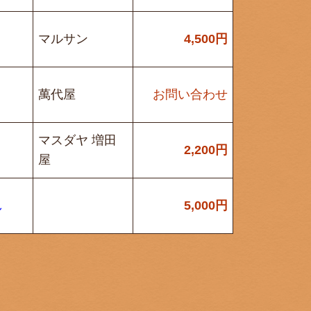
マルサン
4,500
円
萬代屋
お問い合わせ
マスダヤ 増田
2,200
円
屋
し
5,000
円