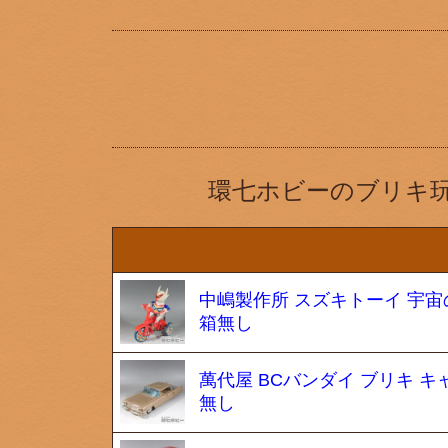
環七ホビーのブリキ
中嶋製作所 スズキトーイ 宇宙
箱無し
萬代屋 BCバンダイ ブリキ キャ
無し