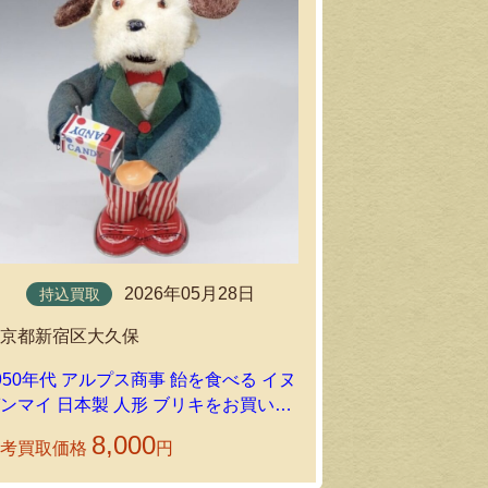
持込買取
2026年05月28日
持込買取
東京都中野区
東京都新宿区大久保
1960年代 ハ
950年代 アルプス商事 飴を食べる イヌ
ォード 日本製
ンマイ 日本製 人形 ブリキをお買い取
をお買い取り
りいたしました｜環七ホビーの持込買取
8,000
の持込買取
参考買取価格
円
参考買取価格