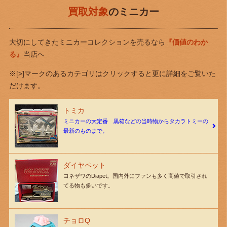
買取対象
のミニカー
大切にしてきたミニカーコレクションを売るなら
『価値のわか
る』
当店へ
※[>]マークのあるカテゴリはクリックすると更に詳細をご覧いた
だけます。
トミカ
ミニカーの大定番 黒箱などの当時物からタカラトミーの
最新のものまで。
ダイヤペット
ヨネザワのDiapet。国内外にファンも多く高値で取引され
てる物も多いです。
チョロQ