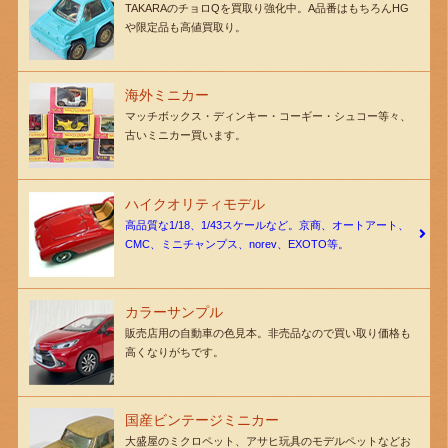
TAKARAのチョロQを買取り強化中。A品番はもちろんHG
や限定品も高値買取り。
海外ミニカー
マッチボックス・ディンキー・コーギー・シュコー等々、
古いミニカー買います。
ハイクオリティモデル
高品質な1/18、1/43スケールなど。京商、オートアート、
CMC、ミニチャンプス、norev、EXOTO等。
カラーサンプル
販売店用の自動車の色見本。非売品なので買い取り価格も
高くなりがちです。
国産ビンテージミニカー
大盛屋のミクロペット、アサヒ玩具のモデルペットなどお