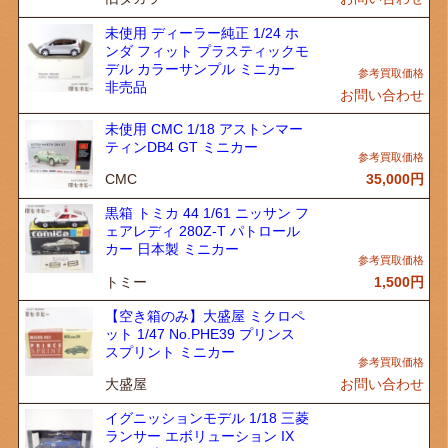
未使用 ディーラー純正 1/24 ホ
ンダ フィット プラスティックモ
デル カラーサンプル ミニカー
非売品
お問い合わせ
未使用 CMC 1/18 アストンマー
ティンDB4 GT ミニカー
CMC
35,000
円
黒箱 トミカ 44 1/61 ニッサン フ
ェアレディ 280Z-T パトロール
カー 日本製 ミニカー
トミー
1,500
円
【空き箱のみ】大盛屋 ミクロペ
ット 1/47 No.PHE39 プリンス
スプリント ミニカー
大盛屋
お問い合わせ
イグニッションモデル 1/18 三菱
ランサー エボリューション IX