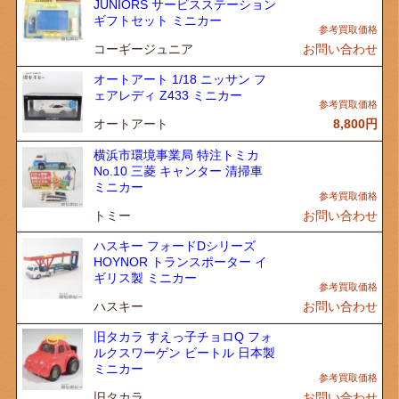
JUNIORS サービスステーション
ギフトセット ミニカー
コーギージュニア
お問い合わせ
オートアート 1/18 ニッサン フ
ェアレディ Z433 ミニカー
オートアート
8,800
円
横浜市環境事業局 特注トミカ
No.10 三菱 キャンター 清掃車
ミニカー
トミー
お問い合わせ
ハスキー フォードDシリーズ
HOYNOR トランスポーター イ
ギリス製 ミニカー
ハスキー
お問い合わせ
旧タカラ すえっ子チョロQ フォ
ルクスワーゲン ビートル 日本製
ミニカー
旧タカラ
お問い合わせ