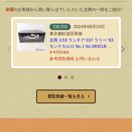
全国
のお客様から買い取らせていただいた京商の一部をご紹介!
2024年08月10日
宅配買取
東京都杉並区和泉
京商 1/18 ランチア 037 ラリー ’83
モンテカルロ No.1 No.08301B ミ
ニカーをお買い取りいたしました
｜環七ホビーの宅配買取
参考買取価格 お問い合わせ
買取実績一覧を見る