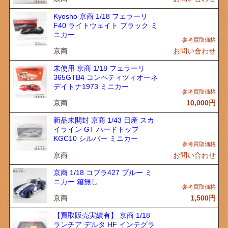
Kyosho 京商 1/18 フェラーリ
F40 ライトウェイト ブラック ミ
ニカー
京商
お問い合わせ
未使用 京商 1/18 フェラーリ
365GTB4 コンペティツィオーネ
デイトナ1973 ミニカー
京商
10,000
円
新品未開封 京商 1/43 日産 スカ
イライン GT ハードトップ
KGC10 シルバー ミニカー
京商
お問い合わせ
京商 1/18 コブラ427 ブルー ミ
ニカー 箱無し
京商
1,500
円
【買取販売実績有】 京商 1/18
ランチア デルタ HF インテグラ