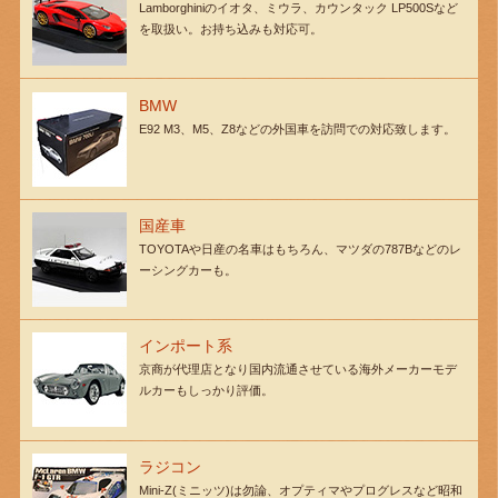
Lamborghiniのイオタ、ミウラ、カウンタック LP500Sなど
を取扱い。お持ち込みも対応可。
BMW
E92 M3、M5、Z8などの外国車を訪問での対応致します。
国産車
TOYOTAや日産の名車はもちろん、マツダの787Bなどのレ
ーシングカーも。
インポート系
京商が代理店となり国内流通させている海外メーカーモデ
ルカーもしっかり評価。
ラジコン
Mini-Z(ミニッツ)は勿論、オプティマやプログレスなど昭和