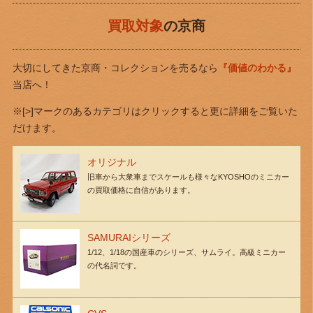
買取対象
の京商
大切にしてきた京商・コレクションを売るなら
『価値のわかる』
当店へ！
※[>]マークのあるカテゴリはクリックすると更に詳細をご覧いた
だけます。
オリジナル
旧車から大衆車までスケールも様々なKYOSHOのミニカー
の買取価格に自信があります。
SAMURAIシリーズ
1/12、1/18の国産車のシリーズ、サムライ。高級ミニカー
の代名詞です。