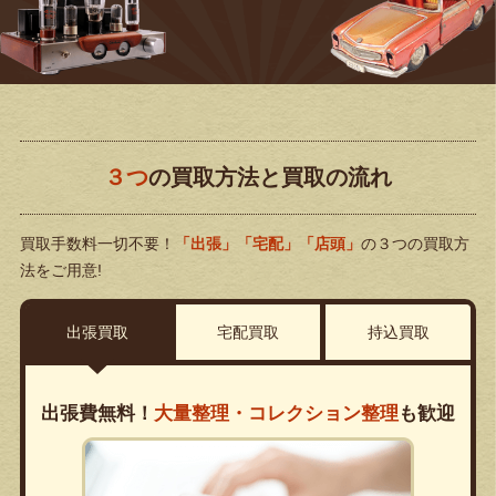
３つ
の買取方法と買取の流れ
買取手数料一切不要！
「出張」「宅配」「店頭」
の３つの買取方
法をご用意!
出張買取
宅配買取
持込買取
出張費無料！
大量整理・コレクション整理
も歓迎