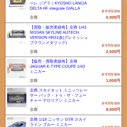
ーレ ジアラ｜KYOSHO LANCIA
DELTA HF integrale GIALLA
京商
6,000
円
【買取・販売実績有】京商 1/43
NISSAN SKYLINE AUTECH
VERSION HR31改(グレイッシュ
ブラウンメタリック)
京商
2,500
円
【販売・買取実績有】京商
JAGUAR E-TYPE COUPE 1/43
ミニカー
京商
1,000
円
京商 スカイネット ミニッツレー
サー バック・トゥ・ザ・フュー
チャー デロリアン ミニカー
京商
8,000
円
京商 1/18 ニッサン GTR スカイ
ライン ブルー ミニカー