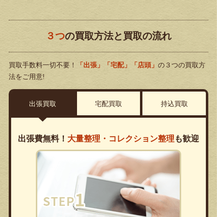
３つ
の買取方法と買取の流れ
買取手数料一切不要！
「出張」「宅配」「店頭」
の３つの買取方
法をご用意!
出張買取
宅配買取
持込買取
出張費無料！
大量整理・コレクション整理
も歓迎