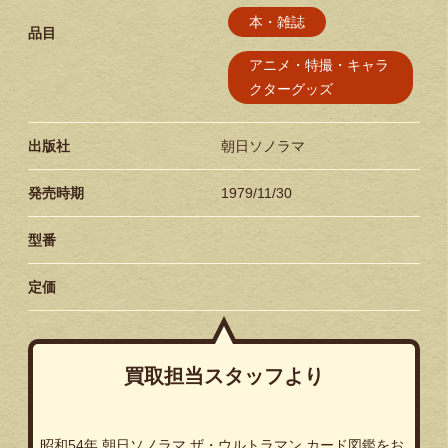
本・雑誌
品目
アニメ・特撮・キャラ
クターグッズ
出版社
朝日ソノラマ
発売時期
1979/11/30
型番
定価
買取担当スタッフより
昭和54年 朝日ソノラマ ザ・ウルトラマン カード図鑑をお