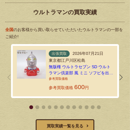
ウルトラマンの買取実績
全国
のお客様から買い取らせていただいたウルトラマンの一部を
ご紹介!
2026年07月21日
出張買取
東京都江戸川区松島
無版権 ウルトラセブン SD ウルト
ラマン倶楽部 風 ミニ ソフビを出張
買取で拝見しました！
600
参考買取価格
円
買取実績一覧を見る