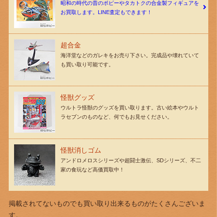
昭和の時代の昔のポピーやタカトクの合金製フィギュアを
お買取します。LINE査定もできます！
超合金
海洋堂などのガレキをお売り下さい。完成品や壊れていて
も買い取り可能です。
怪獣グッズ
ウルトラ怪獣のグッズを買い取ります。古い絵本やウルト
ラセブンのものなど、何でもお見せください。
怪獣消しゴム
アンドロメロスシリーズや超闘士激伝、SDシリーズ、不二
家の食玩など高価買取中！
掲載されてないものでも買い取り出来るものがたくさんございま
す。