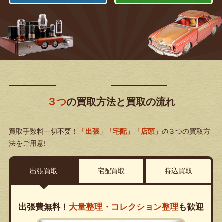
３つ
の買取方法と買取の流れ
買取手数料一切不要！
「出張」「宅配」「店頭」
の３つの買取方
法をご用意!
出張買取
宅配買取
持込買取
出張費無料！
大量整理・コレクション整理
も歓迎