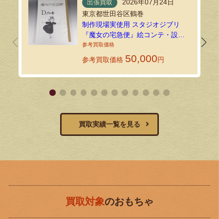
2026年07月24日
出張買取
東京都世田谷区鶴巻
制作現場実使用 スタジオジブリ
『魔女の宅急便』絵コンテ・設定
資料134枚を出張買取しました！
50,000
参考買取価格
円
買取実績一覧を見る
買取対象
のおもちゃ