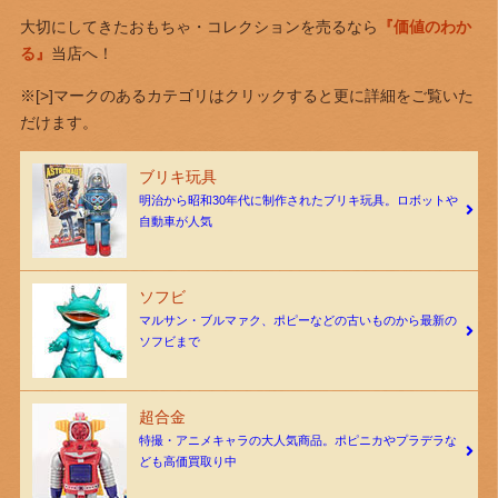
大切にしてきたおもちゃ・コレクションを売るなら
『価値のわか
る』
当店へ！
※[>]マークのあるカテゴリはクリックすると更に詳細をご覧いた
だけます。
ブリキ玩具
明治から昭和30年代に制作されたブリキ玩具。ロボットや
自動車が人気
ソフビ
マルサン・ブルマァク、ポピーなどの古いものから最新の
ソフビまで
超合金
特撮・アニメキャラの大人気商品。ポピニカやプラデラな
ども高価買取り中