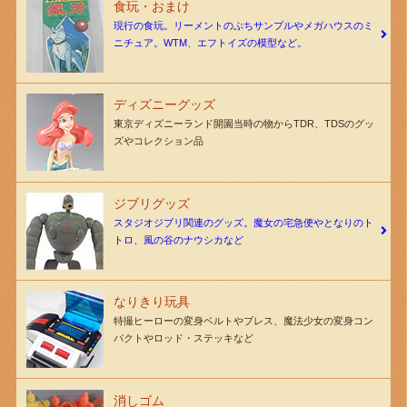
食玩・おまけ
現行の食玩。リーメントのぷちサンプルやメガハウスのミ
ニチュア。WTM、エフトイズの模型など。
ディズニーグッズ
東京ディズニーランド開園当時の物からTDR、TDSのグッ
ズやコレクション品
ジブリグッズ
スタジオジブリ関連のグッズ。魔女の宅急便やとなりのト
トロ、風の谷のナウシカなど
なりきり玩具
特撮ヒーローの変身ベルトやブレス、魔法少女の変身コン
パクトやロッド・ステッキなど
消しゴム