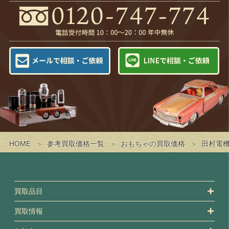
HOME
参考買取価格一覧
おもちゃの買取価格
田村電機
買取品目
買取情報