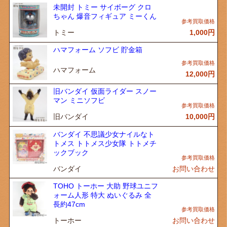
未開封 トミー サイボーグ クロ
ちゃん 爆音フィギュア ミーくん
トミー
1,000
円
ハマフォーム ソフビ 貯金箱
ハマフォーム
12,000
円
旧バンダイ 仮面ライダー スノー
マン ミニソフビ
旧バンダイ
10,000
円
バンダイ 不思議少女ナイルなト
トメス トトメス少女隊 トトメチ
ックブック
バンダイ
お問い合わせ
TOHO トーホー 大助 野球ユニフ
ォーム人形 特大 ぬいぐるみ 全
長約47cm
トーホー
お問い合わせ