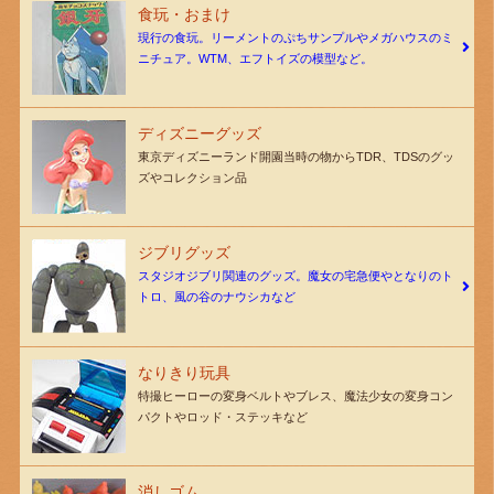
食玩・おまけ
現行の食玩。リーメントのぷちサンプルやメガハウスのミ
ニチュア。WTM、エフトイズの模型など。
ディズニーグッズ
東京ディズニーランド開園当時の物からTDR、TDSのグッ
ズやコレクション品
ジブリグッズ
スタジオジブリ関連のグッズ。魔女の宅急便やとなりのト
トロ、風の谷のナウシカなど
なりきり玩具
特撮ヒーローの変身ベルトやブレス、魔法少女の変身コン
パクトやロッド・ステッキなど
消しゴム