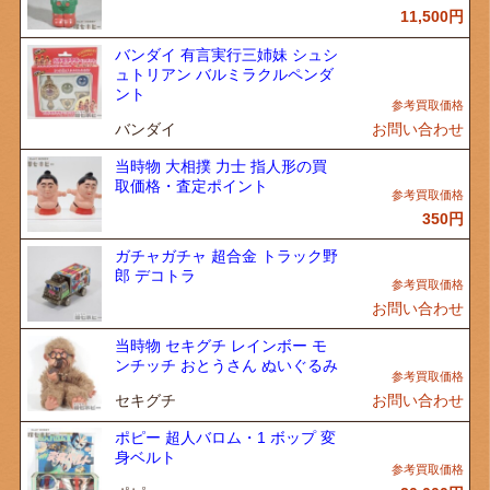
11,500
円
バンダイ 有言実行三姉妹 シュシ
ュトリアン バルミラクルペンダ
ント
バンダイ
お問い合わせ
当時物 大相撲 力士 指人形の買
取価格・査定ポイント
350
円
ガチャガチャ 超合金 トラック野
郎 デコトラ
お問い合わせ
当時物 セキグチ レインボー モ
ンチッチ おとうさん ぬいぐるみ
セキグチ
お問い合わせ
ポピー 超人バロム・1 ボップ 変
身ベルト