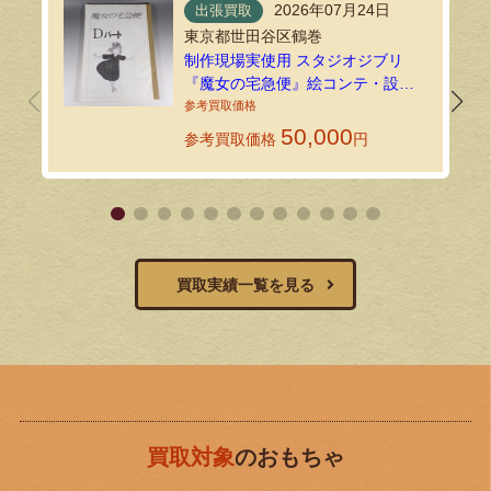
2026年07月24日
出張買取
東京都世田谷区鶴巻
制作現場実使用 スタジオジブリ
『魔女の宅急便』絵コンテ・設定
資料134枚を出張買取しました！
50,000
参考買取価格
円
買取実績一覧を見る
買取対象
のおもちゃ