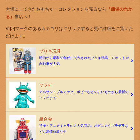
大切にしてきたおもちゃ・コレクションを売るなら
『価値のわか
る』
当店へ！
※[>]マークのあるカテゴリはクリックすると更に詳細をご覧いた
だけます。
ブリキ玩具
明治から昭和30年代に制作されたブリキ玩具。ロボットや
自動車が人気
ソフビ
マルサン・ブルマァク、ポピーなどの古いものから最新の
ソフビまで
超合金
特撮・アニメキャラの大人気商品。ポピニカやプラデラな
ども高価買取り中