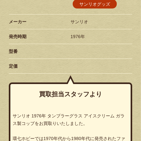
サンリオグッズ
メーカー
サンリオ
発売時期
1976年
型番
定価
買取担当スタッフより
サンリオ
1976
年
タンブラーグラス
アイスクリーム
ガラ
ス製コップをお買取りいたしました。
環七ホビーでは
1970
年代から
1980
年代に発売されたファ