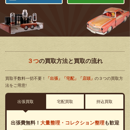
３つ
の買取方法と買取の流れ
買取手数料一切不要！
「出張」「宅配」「店頭」
の３つの買取方
法をご用意!
出張買取
宅配買取
持込買取
出張費無料！
大量整理・コレクション整理
も歓迎