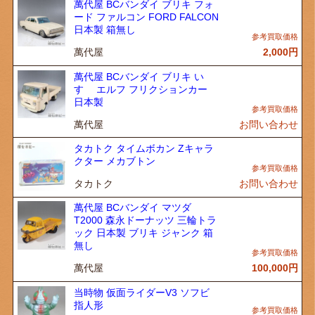
萬代屋 BCバンダイ ブリキ フォ
ード ファルコン FORD FALCON
日本製 箱無し
萬代屋
2,000
円
萬代屋 BCバンダイ ブリキ い
すゞ エルフ フリクションカー
日本製
萬代屋
お問い合わせ
タカトク タイムボカン Zキャラ
クター メカブトン
タカトク
お問い合わせ
萬代屋 BCバンダイ マツダ
T2000 森永ドーナッツ 三輪トラ
ック 日本製 ブリキ ジャンク 箱
無し
萬代屋
100,000
円
当時物 仮面ライダーV3 ソフビ
指人形