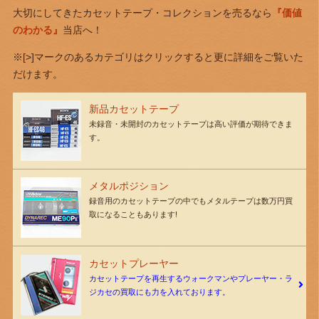
大切にしてきたカセットテープ・コレクションを売るなら
『価値
のわかる』
当店へ！
※[>]マークのあるカテゴリはクリックすると更に詳細をご覧いた
だけます。
新品カセットテープ
未録音・未開封のカセットテープは高い評価が期待できま
す。
メタルポジション
録音用のカセットテープの中でもメタルテープは数万円買
取になることもあります!
カセットプレーヤー
カセットテープを再生するウォークマンやプレーヤー・ラ
ジカセの買取にも力を入れております。