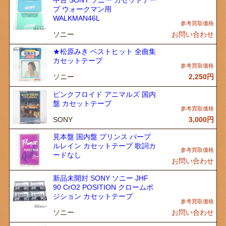
プ ウォークマン用
WALKMAN46L
ソニー
お問い合わせ
★松原みき ベストヒット 全曲集
カセットテープ
ソニー
2,250
円
ピンクフロイド アニマルズ 国内
盤 カセットテープ
SONY
3,000
円
見本盤 国内盤 プリンス パープ
ルレイン カセットテープ 歌詞カ
ードなし
お問い合わせ
新品未開封 SONY ソニー JHF
90 CrO2 POSITION クロームポ
ジション カセットテープ
ソニー
お問い合わせ