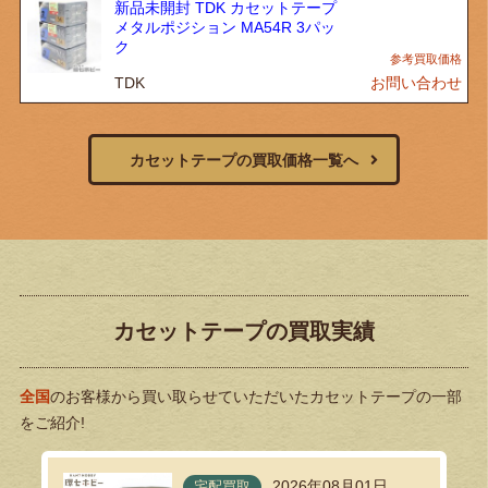
新品未開封 TDK カセットテープ
メタルポジション MA54R 3パッ
ク
TDK
お問い合わせ
カセットテープの買取価格一覧へ
カセットテープの買取実績
全国
のお客様から買い取らせていただいたカセットテープの一部
をご紹介!
2026年08月01日
宅配買取