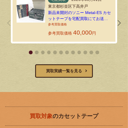
東京都杉並区下高井戸
新品未開封のソニー Metal-ES カセ
ットテープを宅配買取にてお送り
いただきました！
40,000
参考買取価格
円
買取実績一覧を見る
買取対象
のカセットテープ