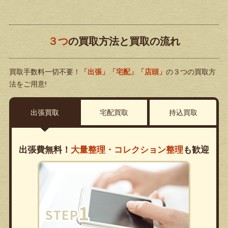
３つ
の買取方法と買取の流れ
買取手数料一切不要！
「出張」「宅配」「店頭」
の３つの買取方
法をご用意!
出張買取
宅配買取
持込買取
出張費無料！
大量整理・コレクション整理
も歓迎