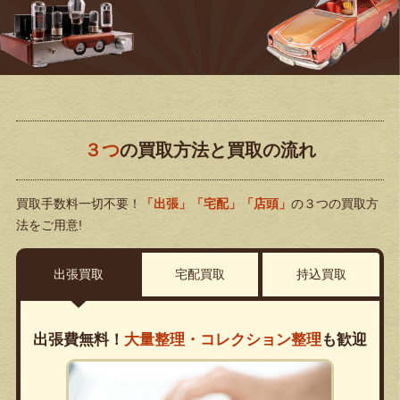
３つ
の買取方法と買取の流れ
買取手数料一切不要！
「出張」「宅配」「店頭」
の３つの買取方
法をご用意!
出張買取
宅配買取
持込買取
出張費無料！
大量整理・コレクション整理
も歓迎