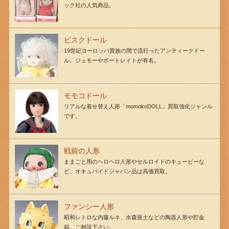
ック社の人気商品。
ビスクドール
19世紀ヨーロッパ貴族の間で流行ったアンティークドー
ル。ジュモーやポートレイトが有名。
モモコドール
リアルな着せ替え人形「momokoDOLL」買取強化ジャンル
です。
戦前の人形
ままごと用のヘロヘロ人形やセルロイドのキューピーな
ど。オキュパイドジャパン品は高価買取。
ファンシー人形
昭和レトロな内藤ルネ、水森亜土などの陶器人形や貯金
箱。ご相談下さい。