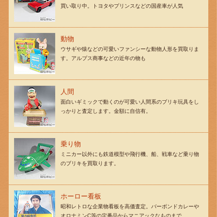
買い取り中。トヨタやプリンスなどの国産車が人気
動物
ウサギや猿などの可愛いファンシーな動物人形を買取りま
す。アルプス商事などの近年の物も
人間
面白いギミックで動くのが可愛い人間系のブリキ玩具をし
っかりと査定します。金額に自信有。
乗り物
ミニカー以外にも鉄道模型や飛行機、船、戦車など乗り物
のブリキを買取ります。
ホーロー看板
昭和レトロな企業物看板を高価査定。バーボンドカレーや
オロナミンC等の定番品からマニアックなものまで