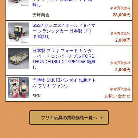
無し
光球商会
28,000
円
SSS? サンエス? オールドタイマ
ー クラシックカー 日本製 ブリ
キ 箱無し
2,000
円
日本製 ブリキ フォード サンダ
ーバード コンバーチブル FORD
THUNDERBIRD TYPE1956 箱無
し
2,000
円
当時物 SKK 旧バンダイ 鉄腕アト
ム ブリキ ジャンク
SKK
お問い合わせ
ブリキ玩具の買取価格一覧へ