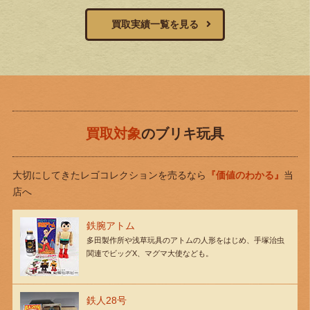
買取実績一覧を見る
買取対象
のブリキ玩具
大切にしてきたレゴコレクションを売るなら
『価値のわかる』
当
店へ
鉄腕アトム
多田製作所や浅草玩具のアトムの人形をはじめ、手塚治虫
関連でビッグX、マグマ大使なども。
鉄人28号