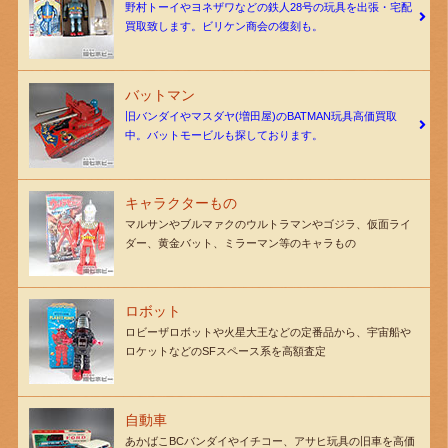
野村トーイやヨネザワなどの鉄人28号の玩具を出張・宅配
買取致します。ビリケン商会の復刻も。
バットマン
旧バンダイやマスダヤ(増田屋)のBATMAN玩具高価買取
中。バットモービルも探しております。
キャラクターもの
マルサンやブルマァクのウルトラマンやゴジラ、仮面ライ
ダー、黄金バット、ミラーマン等のキャラもの
ロボット
ロビーザロボットや火星大王などの定番品から、宇宙船や
ロケットなどのSFスペース系を高額査定
自動車
あかばこBCバンダイやイチコー、アサヒ玩具の旧車を高価