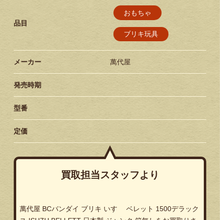
おもちゃ
品目
ブリキ玩具
メーカー
萬代屋
発売時期
型番
定価
買取担当スタッフより
萬代屋 BCバンダイ ブリキ いすゞ ベレット 1500デラック