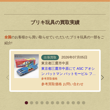
ブリキ玩具の買取実績
全国
のお客様から買い取らせていただいたブリキ玩具の一部をご
紹介!
2026年07月05日
出張買取
東京都三鷹市中原
東京都三鷹市中原にて ASC アオシ
ン バットマン バットモービル フリ
クション 日本製ブリキを出張買取
しました
参考買取価格 お問い合わせ