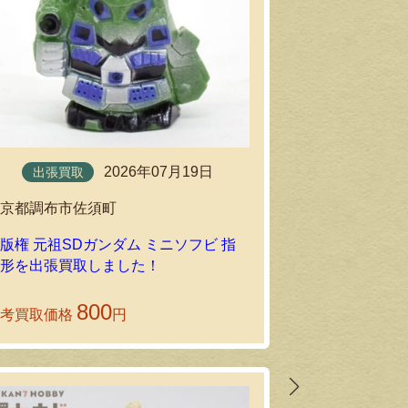
2026年07月19日
出張買取
出張買取
東京都調布市佐須町
東京都府中市
版権 元祖SDガンダム ミニソフビ 指
ポピー 超電磁ロ
人形を出張買取しました！
79 ポピニカ
ーをお譲りい
800
参考買取価格
円
参考買取価格