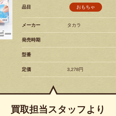
品目
おもちゃ
メーカー
タカラ
発売時期
型番
定価
3,278円
買取担当スタッフより