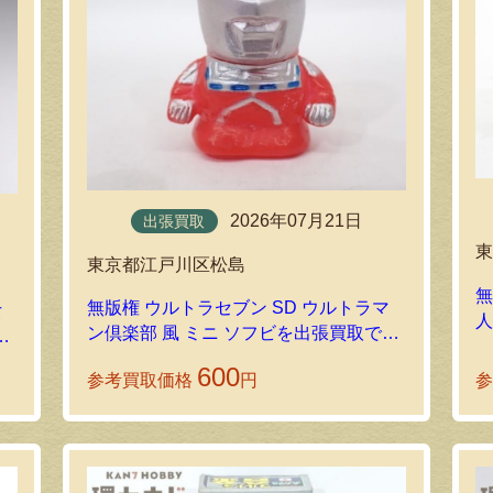
2026年07月21日
出張買取
東京都江戸川区松島
無
無版権 ウルトラセブン SD ウルトラマ
女
ン倶楽部 風 ミニ ソフビを出張買取で拝
を
見しました！
600
参考買取価格
円