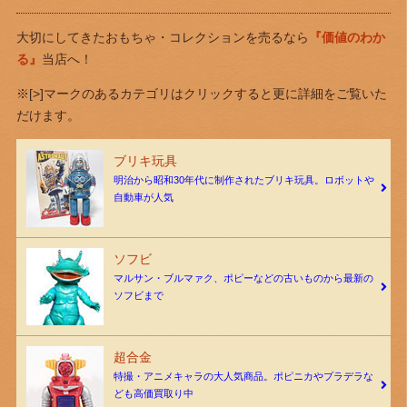
大切にしてきたおもちゃ・コレクションを売るなら
『価値のわか
る』
当店へ！
※[>]マークのあるカテゴリはクリックすると更に詳細をご覧いた
だけます。
ブリキ玩具
明治から昭和30年代に制作されたブリキ玩具。ロボットや
自動車が人気
ソフビ
マルサン・ブルマァク、ポピーなどの古いものから最新の
ソフビまで
超合金
特撮・アニメキャラの大人気商品。ポピニカやプラデラな
ども高価買取り中