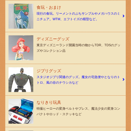
食玩・おまけ
現行の食玩。リーメントのぷちサンプルやメガハウスのミ
ニチュア。WTM、エフトイズの模型など。
ディズニーグッズ
東京ディズニーランド開園当時の物からTDR、TDSのグッ
ズやコレクション品
ジブリグッズ
スタジオジブリ関連のグッズ。魔女の宅急便やとなりのト
トロ、風の谷のナウシカなど
なりきり玩具
特撮ヒーローの変身ベルトやブレス、魔法少女の変身コン
パクトやロッド・ステッキなど