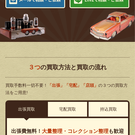
３つ
の買取方法と買取の流れ
買取手数料一切不要！
「出張」「宅配」「店頭」
の３つの買取方
法をご用意!
出張買取
宅配買取
持込買取
出張費無料！
大量整理・コレクション整理
も歓迎