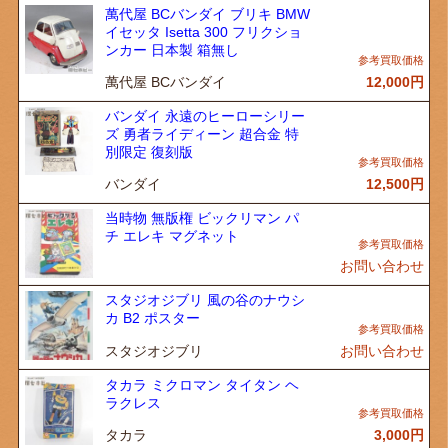
萬代屋 BCバンダイ ブリキ BMW
イセッタ Isetta 300 フリクショ
ンカー 日本製 箱無し
萬代屋 BCバンダイ
12,000
円
バンダイ 永遠のヒーローシリー
ズ 勇者ライディーン 超合金 特
別限定 復刻版
バンダイ
12,500
円
当時物 無版権 ビックリマン パ
チ エレキ マグネット
お問い合わせ
スタジオジブリ 風の谷のナウシ
カ B2 ポスター
スタジオジブリ
お問い合わせ
タカラ ミクロマン タイタン ヘ
ラクレス
タカラ
3,000
円