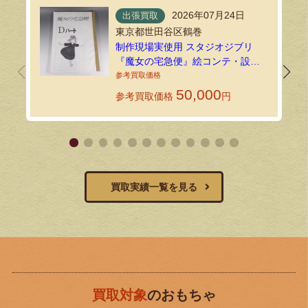
2026年07月24日
出張買取
東京都世田谷区鶴巻
制作現場実使用 スタジオジブリ
『魔女の宅急便』絵コンテ・設定
資料134枚を出張買取しました！
50,000
参考買取価格
円
買取実績一覧を見る
買取対象
のおもちゃ