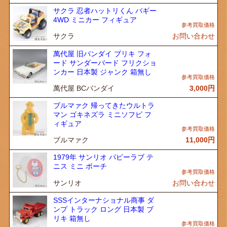
サクラ 忍者ハットリくん バギー
4WD ミニカー フィギュア
サクラ
お問い合わせ
萬代屋 旧バンダイ ブリキ フォ
ード サンダーバード フリクショ
ンカー 日本製 ジャンク 箱無し
萬代屋 BCバンダイ
3,000
円
ブルマァク 帰ってきたウルトラ
マン ゴキネズラ ミニソフビ フ
ィギュア
ブルマァク
11,000
円
1979年 サンリオ パピーラブ テ
ニス ミニ ポーチ
サンリオ
お問い合わせ
SSSインターナショナル商事 ダ
ンプ トラック ロング 日本製 ブ
リキ 箱無し